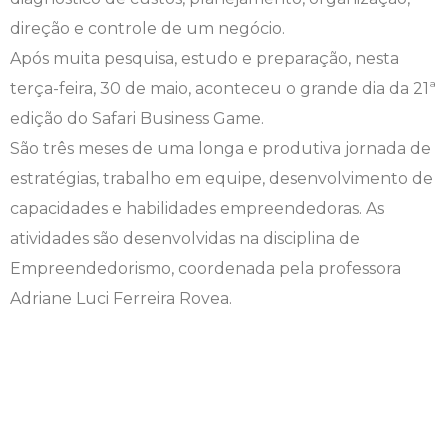
direção e controle de um negócio.
Engenharia de Software
Ensalamento
Editais
Após muita pesquisa, estudo e preparação, nesta
Engenharia Elétrica
Horário de Aulas
Extensão
terça-feira, 30 de maio, aconteceu o grande dia da 21ª
edição do Safari Business Game.
Engenharia Mecânica
Manual do Acadêmico
Infocampo
São três meses de uma longa e produtiva jornada de
estratégias, trabalho em equipe, desenvolvimento de
Farmácia
Manual de Formatura
Intercampo
capacidades e habilidades empreendedoras. As
atividades são desenvolvidas na disciplina de
Fisioterapia
Manual de Trabalhos Acadêmicos
Logos Campo Real
Empreendedorismo, coordenada pela professora
Medicina
Minha Biblioteca
NAPP e NAPC
Adriane Luci Ferreira Rovea.
Medicina Veterinária
Núcleo de Apoio Psicopedagógico
Portal do Egresso
Nutrição
Ouvidoria
Portal do RH
Odontologia
Plano de Ensino
Programa de Monitoria