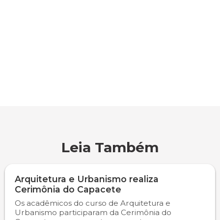
Psicologia
Segunda Chamada
Publicações Científicas
Publicidade e Propaganda
Seguro Escolar
Revistas Campo Real
Sapien
WhatsApp Campo Real
Simulado Preparatório
Leia Também
Arquitetura e Urbanismo realiza
Cerimônia do Capacete
Os acadêmicos do curso de Arquitetura e
Urbanismo participaram da Cerimônia do