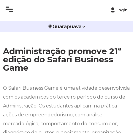
Login
Histórico
Administração
Vestibular de Inverno
2ª Via de Boleto
Avalie a Campo Real
Guarapuava
Reitoria
Arquitetura e Urbanismo
Vestibular de Medicina
Atestado de Matrícula
Bolsas e Incentivos
Administração promove 21ª
Infraestrutura
Biomedicina
Atividades Complementares e Sociais
CPA
edição do Safari Business
Game
Editais
Ciências Contábeis
Biblioteca
COLAP
Publicações Institucionais
Direito
Calendário Acadêmico
Comissão de Ética no Uso de Animais
O Safari Business Game é uma atividade desenvolvida
com os acadêmicos do terceiro período do curso de
Enfermagem
Calendário de Provas
Comitê de Ética em Pesquisa
Administração. Os estudantes aplicam na prática
Engenharia Agronômica
Carteirinha de Estudante
Diploma Digital
ações de empreendedorismo, com análise
mercadológica, comportamento do consumidor,
Engenharia Civil
Central de Estágios - TCC
Educação em Direitos Humanos
diagnóstico de custos, planejamento, organização,