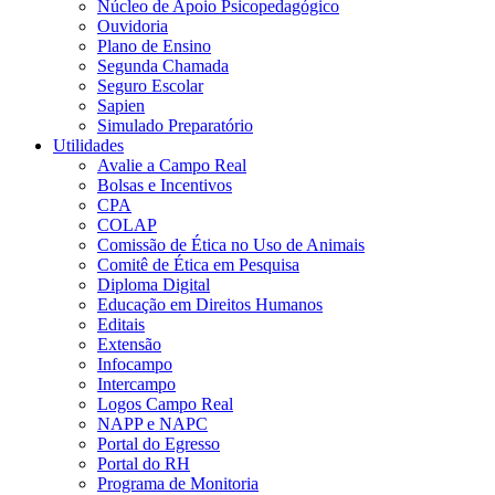
Núcleo de Apoio Psicopedagógico
Ouvidoria
Plano de Ensino
Segunda Chamada
Seguro Escolar
Sapien
Simulado Preparatório
Utilidades
Avalie a Campo Real
Bolsas e Incentivos
CPA
COLAP
Comissão de Ética no Uso de Animais
Comitê de Ética em Pesquisa
Diploma Digital
Educação em Direitos Humanos
Editais
Extensão
Infocampo
Intercampo
Logos Campo Real
NAPP e NAPC
Portal do Egresso
Portal do RH
Programa de Monitoria