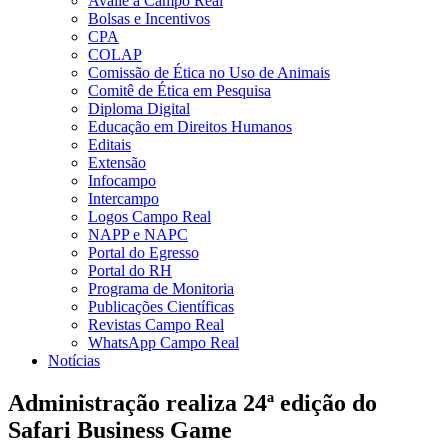
Avalie a Campo Real
Bolsas e Incentivos
CPA
COLAP
Comissão de Ética no Uso de Animais
Comitê de Ética em Pesquisa
Diploma Digital
Educação em Direitos Humanos
Editais
Extensão
Infocampo
Intercampo
Logos Campo Real
NAPP e NAPC
Portal do Egresso
Portal do RH
Programa de Monitoria
Publicações Científicas
Revistas Campo Real
WhatsApp Campo Real
Notícias
Administração realiza 24ª edição do
Safari Business Game