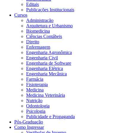
Editais
Publicações Institucionais
Cursos
Administração
Arquitetura e Urbanismo
Biomedicina
Ciências Contábeis
Direito
Enfermagem
Engenharia Agronômica
Engenharia Civil
Engenharia de Software
Engenharia Elétrica
Engenharia Mecânica
Farmácia
Fisioterapia
Medicina
Medicina Veterinária
Nutrição
Odontologia
Psicologia
Publicidade e Propaganda
Pós-Graduação
Como Ingressar
Vestibular de Inverno