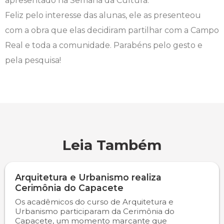
apresentado na Semana da Cultura.
Feliz pelo interesse das alunas, ele as presenteou
Engenharia de Software
Ensalamento
Editais
com a obra que elas decidiram partilhar com a Campo
Engenharia Elétrica
Horário de Aulas
Extensão
Real e toda a comunidade. Parabéns pelo gesto e
pela pesquisa!
Engenharia Mecânica
Manual do Acadêmico
Infocampo
Farmácia
Manual de Formatura
Intercampo
Fisioterapia
Manual de Trabalhos Acadêmicos
Logos Campo Real
Leia Também
Medicina
Minha Biblioteca
NAPP e NAPC
Medicina Veterinária
Núcleo de Apoio Psicopedagógico
Portal do Egresso
Arquitetura e Urbanismo realiza
Cerimônia do Capacete
Nutrição
Ouvidoria
Portal do RH
Os acadêmicos do curso de Arquitetura e
Urbanismo participaram da Cerimônia do
Capacete, um momento marcante que
Odontologia
Plano de Ensino
Programa de Monitoria