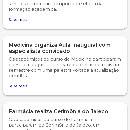
simbolizou mais uma importante etapa da
formação acadêmica....
Psicologia
Segunda Chamada
Publicações Científicas
Saiba mais
Publicidade e Propaganda
Seguro Escolar
Revistas Campo Real
Sapien
WhatsApp Campo Real
Medicina organiza Aula Inaugural com
especialista convidado
Simulado Preparatório
Os acadêmicos do curso de Medicina participaram
da Aula Inaugural, que marcou o início de mais um
semestre com uma palestra voltada à atualização
científica...
Saiba mais
Farmácia realiza Cerimônia do Jaleco
Os acadêmicos do curso de Farmácia
participaram da Cerimônia do Jaleco, um