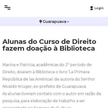
Login
Histórico
Administração
Vestibular de Inverno
2ª Via de Boleto
Avalie a Campo Real
Guarapuava
Reitoria
Arquitetura e Urbanismo
Vestibular de Medicina
Atestado de Matrícula
Bolsas e Incentivos
Alunas do Curso de Direito
Infraestrutura
Biomedicina
Atividades Complementares e Sociais
CPA
fazem doação à Biblioteca
Editais
Ciências Contábeis
Biblioteca
COLAP
Marina e Patrícia, acadêmicas do 2º período de
Publicações Institucionais
Direito
Calendário Acadêmico
Comissão de Ética no Uso de Animais
Direito, doaram à Biblioteca o livro ‘La Primera
República de las Américas’ de autoria do Senhor
Enfermagem
Calendário de Provas
Comitê de Ética em Pesquisa
Nivaldo Krüger, ex-prefeito de Guarapuava.
Engenharia Agronômica
Carteirinha de Estudante
Diploma Digital
As alunas tiveram contato com o autor em razão da
pesquisa, para elaboração de trabalho a ser
Engenharia Civil
Central de Estágios - TCC
Educação em Direitos Humanos