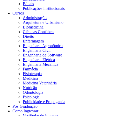
Editais
Publicações Institucionais
Cursos
Administração
Arquitetura e Urbanismo
Biomedicina
Ciências Contábeis
Direito
Enfermagem
Engenharia Agronômica
Engenharia Civil
Engenharia de Software
Engenharia Elétrica
Engenharia Mecânica
Farmácia
Fisioterapia
Medicina
Medicina Veterinária
Nutrição
Odontologia
Psicologia
Publicidade e Propaganda
Pós-Graduação
Como Ingressar
Vestibular de Inverno