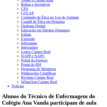
Avalie a Campo Real
Bolsas e Incentivos
CPA
COLAP
Comissão de Ética no Uso de Animais
Comitê de Ética em Pesquisa
Diploma Digital
Educação em Direitos Humanos
Editais
Extensão
Infocampo
Intercampo
Logos Campo Real
NAPP e NAPC
Portal do Egresso
Portal do RH
Programa de Monitoria
Publicações Científicas
Revistas Campo Real
WhatsApp Campo Real
Notícias
Alunos do Técnico de Enfermagem do
Colégio Ana Vanda participam de aula