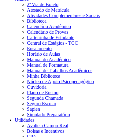
2ª Via de Boleto
Atestado de Matrícula
Atividades Complementares e Sociais
Biblioteca
Calendário Acadêmico
Calendário de Provas
Carteirinha de Estudante
Central de Estágios - TCC
Ensalamento
Horário de Aulas
Manual do Acadêmico
Manual de Formatura
Manual de Trabalhos Acadêmicos
Minha Biblioteca
Núcleo de Apoio Psicopedagógico
Ouvidoria
Plano de Ensino
Segunda Chamada
Seguro Escolar
Sapien
Simulado Preparatório
Utilidades
Avalie a Campo Real
Bolsas e Incentivos
CPA