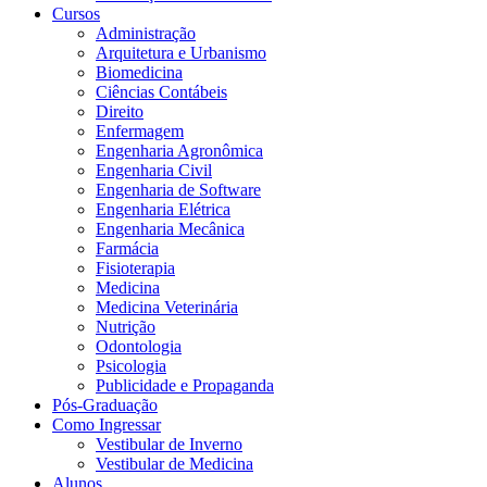
Cursos
Administração
Arquitetura e Urbanismo
Biomedicina
Ciências Contábeis
Direito
Enfermagem
Engenharia Agronômica
Engenharia Civil
Engenharia de Software
Engenharia Elétrica
Engenharia Mecânica
Farmácia
Fisioterapia
Medicina
Medicina Veterinária
Nutrição
Odontologia
Psicologia
Publicidade e Propaganda
Pós-Graduação
Como Ingressar
Vestibular de Inverno
Vestibular de Medicina
Alunos