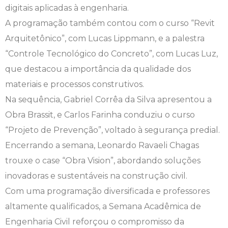
digitais aplicadas à engenharia.
A programação também contou com o curso “Revit
Psicologia
Segunda Chamada
Publicações Científicas
Arquitetônico”, com Lucas Lippmann, e a palestra
Publicidade e Propaganda
Seguro Escolar
Revistas Campo Real
“Controle Tecnológico do Concreto”, com Lucas Luz,
que destacou a importância da qualidade dos
Sapien
WhatsApp Campo Real
materiais e processos construtivos.
Na sequência, Gabriel Corrêa da Silva apresentou a
Simulado Preparatório
Obra Brassit, e Carlos Farinha conduziu o curso
“Projeto de Prevenção”, voltado à segurança predial.
Encerrando a semana, Leonardo Ravaeli Chagas
trouxe o case “Obra Vision”, abordando soluções
inovadoras e sustentáveis na construção civil.
Com uma programação diversificada e professores
altamente qualificados, a Semana Acadêmica de
Engenharia Civil reforçou o compromisso da