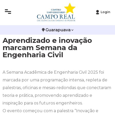
Login
Histórico
Administração
Vestibular de Inverno
2ª Via de Boleto
Avalie a Campo Real
Guarapuava
Reitoria
Arquitetura e Urbanismo
Vestibular de Medicina
Atestado de Matrícula
Bolsas e Incentivos
Aprendizado e inovação
Infraestrutura
Biomedicina
Atividades Complementares e Sociais
CPA
marcam Semana da
Engenharia Civil
Editais
Ciências Contábeis
Biblioteca
COLAP
Publicações Institucionais
Direito
Calendário Acadêmico
Comissão de Ética no Uso de Animais
A Semana Acadêmica de Engenharia Civil 2025 foi
marcada por uma programação intensa, repleta de
Enfermagem
Calendário de Provas
Comitê de Ética em Pesquisa
palestras, oficinas e mesas-redondas que conectaram
teoria e prática, promovendo aprendizado e
Engenharia Agronômica
Carteirinha de Estudante
Diploma Digital
inspiração para os futuros engenheiros.
O evento começou com a palestra “Inovação e
Engenharia Civil
Central de Estágios - TCC
Educação em Direitos Humanos