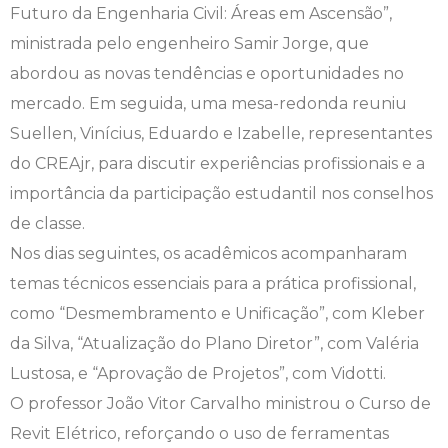
Futuro da Engenharia Civil: Áreas em Ascensão”,
Engenharia de Software
Ensalamento
Editais
ministrada pelo engenheiro Samir Jorge, que
abordou as novas tendências e oportunidades no
Engenharia Elétrica
Horário de Aulas
Extensão
mercado. Em seguida, uma mesa-redonda reuniu
Suellen, Vinícius, Eduardo e Izabelle, representantes
Engenharia Mecânica
Manual do Acadêmico
Infocampo
do CREAjr, para discutir experiências profissionais e a
Farmácia
Manual de Formatura
Intercampo
importância da participação estudantil nos conselhos
de classe.
Fisioterapia
Manual de Trabalhos Acadêmicos
Logos Campo Real
Nos dias seguintes, os acadêmicos acompanharam
temas técnicos essenciais para a prática profissional,
Medicina
Minha Biblioteca
NAPP e NAPC
como “Desmembramento e Unificação”, com Kleber
Medicina Veterinária
Núcleo de Apoio Psicopedagógico
Portal do Egresso
da Silva, “Atualização do Plano Diretor”, com Valéria
Lustosa, e “Aprovação de Projetos”, com Vidotti.
Nutrição
Ouvidoria
Portal do RH
O professor João Vitor Carvalho ministrou o Curso de
Revit Elétrico, reforçando o uso de ferramentas
Odontologia
Plano de Ensino
Programa de Monitoria