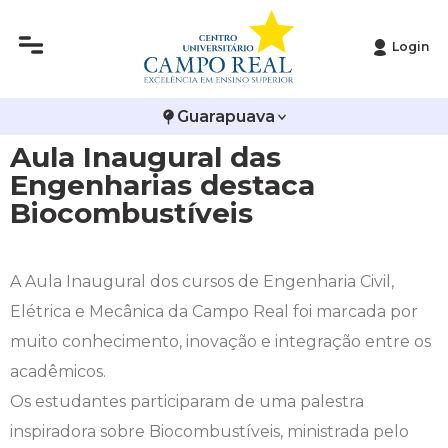
Login
Histórico
Administração
Vestibular de Inverno
2ª Via de Boleto
Avalie a Campo Real
Guarapuava
Reitoria
Arquitetura e Urbanismo
Vestibular de Medicina
Atestado de Matrícula
Bolsas e Incentivos
Aula Inaugural das
Infraestrutura
Biomedicina
Atividades Complementares e Sociais
CPA
Engenharias destaca
Biocombustíveis
Editais
Ciências Contábeis
Biblioteca
COLAP
Publicações Institucionais
Direito
Calendário Acadêmico
Comissão de Ética no Uso de Animais
A Aula Inaugural dos cursos de Engenharia Civil,
Elétrica e Mecânica da Campo Real foi marcada por
Enfermagem
Calendário de Provas
Comitê de Ética em Pesquisa
muito conhecimento, inovação e integração entre os
acadêmicos.
Engenharia Agronômica
Carteirinha de Estudante
Diploma Digital
Os estudantes participaram de uma palestra
inspiradora sobre Biocombustíveis, ministrada pelo
Engenharia Civil
Central de Estágios - TCC
Educação em Direitos Humanos