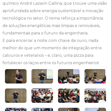
químico André Lazarin Gallina, que trouxe uma visão
Engenharia de Software
Ensalamento
Editais
aprofundada sobre energia sustentável e inovação
tecnológica no setor. O tema reforça a importância
Engenharia Elétrica
Folha de Anotações da Avaliação APS
Extensão
de soluções energéticas mais limpas e renováveis,
fundamentais para o futuro da engenharia.
Engenharia Mecânica
Horário de Aulas
Infocampo
E para encerrar a noite com chave de ouro, nada
Farmácia
Manual do Acadêmico
Intercampo
melhor do que um momento de integração entre
calouros e veteranos – e, claro, uma pizza para
Fisioterapia
Manual de Formatura
Logos Campo Real
fortalecer os laços entre os futuros engenheiros!
Medicina
Manual de Trabalhos Acadêmicos
NAPP e NAPC
Medicina Veterinária
Minha Biblioteca
Portal do Egresso
Nutrição
Núcleo de Apoio Psicopedagógico
Portal do RH
Odontologia
Ouvidoria
Programa de Monitoria