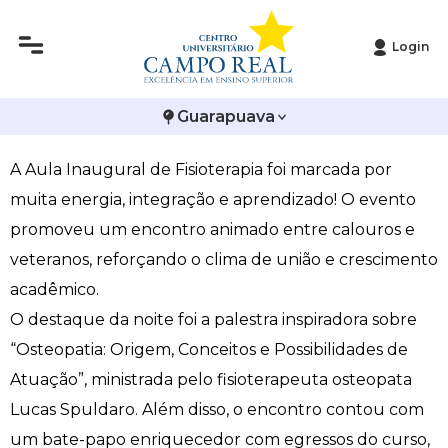
Login
Histórico
Administração
Vestibular de Inverno
2ª Via de Boleto
Avalie a Campo Real
Fisioterapia promove integração e palestra de
Guarapuava
Reitoria
Arquitetura e Urbanismo
Vestibular de Medicina
Atestado de Matrícula
Bolsas e Incentivos
Osteopatia
A Aula Inaugural de Fisioterapia foi marcada por
Infraestrutura
Biomedicina
Atividades Complementares e Sociais
CPA
muita energia, integração e aprendizado! O evento
Editais
Ciências Contábeis
Biblioteca
COLAP
promoveu um encontro animado entre calouros e
veteranos, reforçando o clima de união e crescimento
Publicações Institucionais
Direito
Calendário Acadêmico
Comissão de Ética no Uso de Animais
acadêmico.
O destaque da noite foi a palestra inspiradora sobre
Enfermagem
Calendário de Provas
Comitê de Ética em Pesquisa
“Osteopatia: Origem, Conceitos e Possibilidades de
Atuação”, ministrada pelo fisioterapeuta osteopata
Engenharia Agronômica
Carteirinha de Estudante
Diploma Digital
Lucas Spuldaro. Além disso, o encontro contou com
Engenharia Civil
Central de Estágios - TCC
Educação em Direitos Humanos
um bate-papo enriquecedor com egressos do curso,