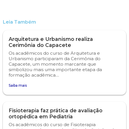
Psicologia
Segunda Chamada
Publicações Científicas
Leia Também
Publicidade e Propaganda
Seguro Escolar
Revistas Campo Real
Arquitetura e Urbanismo realiza
Sapien
WhatsApp Campo Real
Cerimônia do Capacete
Os acadêmicos do curso de Arquitetura e
Simulado Preparatório
Urbanismo participaram da Cerimônia do
Capacete, um momento marcante que
simbolizou mais uma importante etapa da
formação acadêmica....
Saiba mais
Fisioterapia faz prática de avaliação
ortopédica em Pediatria
Os acadêmicos do curso de Fisioterapia