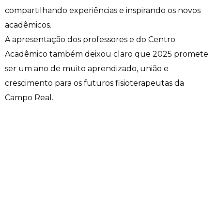
compartilhando experiências e inspirando os novos
Engenharia de Software
Ensalamento
Editais
acadêmicos.
A apresentação dos professores e do Centro
Engenharia Elétrica
Horário de Aulas
Extensão
Acadêmico também deixou claro que 2025 promete
Engenharia Mecânica
Manual do Acadêmico
Infocampo
ser um ano de muito aprendizado, união e
crescimento para os futuros fisioterapeutas da
Farmácia
Manual de Formatura
Intercampo
Campo Real.
Fisioterapia
Manual de Trabalhos Acadêmicos
Logos Campo Real
Medicina
Minha Biblioteca
NAPP e NAPC
Medicina Veterinária
Núcleo de Apoio Psicopedagógico
Portal do Egresso
Nutrição
Ouvidoria
Portal do RH
Odontologia
Plano de Ensino
Programa de Monitoria