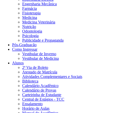
Engenharia Mecânica
Farmácia
Fisioterapia
Medicina
Medicina Veterinária
Nutrição
Odontologia
Psicologia
Publicidade e Propaganda
Pós-Graduação
Como Ingressar
Vestibular de Inverno
Vestibular de Medicina
Alunos
2ª Via de Boleto
Atestado de Matrícula
Atividades Complementares e Sociais
Biblioteca
Calendário Acadêmico
Calendário de Provas
Carteirinha de Estudante
Central de Estágios - TCC
Ensalamento
Horário de Aulas
Manual do Acadêmico