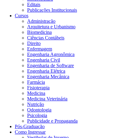
Editais
Publicações Institucionais
Cursos
Administração
Arquitetura e Urbanismo
Biomedicina
Ciências Contábeis
Direito
Enfermagem
Engenharia Agronômica
Engenharia Civil
Engenharia de Software
Engenharia Elétrica
Engenharia Mecânica
Farmácia
Fisioterapia
Medicina
Medicina Veterinária
Nutrição
Odontologia
Psicologia
Publicidade e Propaganda
Pós-Graduação
Como Ingressar
Vestibular de Inverno