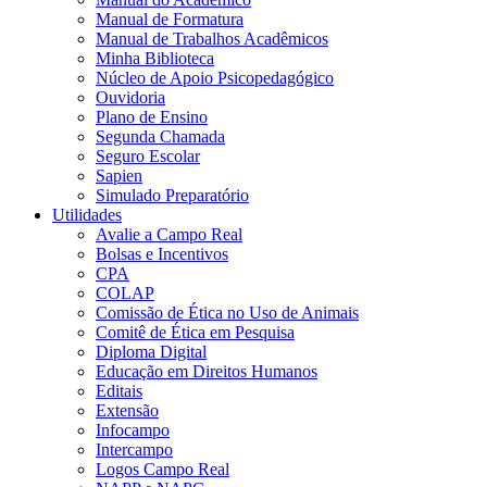
Manual de Formatura
Manual de Trabalhos Acadêmicos
Minha Biblioteca
Núcleo de Apoio Psicopedagógico
Ouvidoria
Plano de Ensino
Segunda Chamada
Seguro Escolar
Sapien
Simulado Preparatório
Utilidades
Avalie a Campo Real
Bolsas e Incentivos
CPA
COLAP
Comissão de Ética no Uso de Animais
Comitê de Ética em Pesquisa
Diploma Digital
Educação em Direitos Humanos
Editais
Extensão
Infocampo
Intercampo
Logos Campo Real