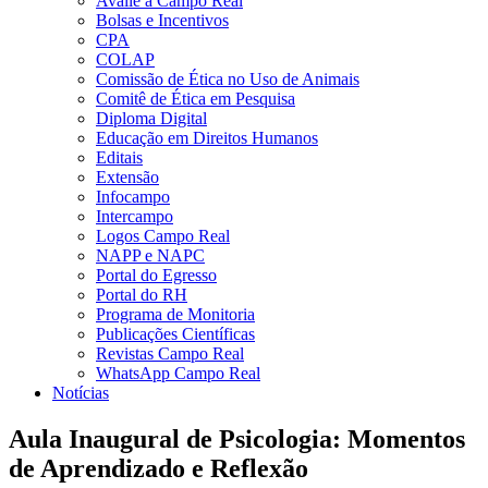
Avalie a Campo Real
Bolsas e Incentivos
CPA
COLAP
Comissão de Ética no Uso de Animais
Comitê de Ética em Pesquisa
Diploma Digital
Educação em Direitos Humanos
Editais
Extensão
Infocampo
Intercampo
Logos Campo Real
NAPP e NAPC
Portal do Egresso
Portal do RH
Programa de Monitoria
Publicações Científicas
Revistas Campo Real
WhatsApp Campo Real
Notícias
Aula Inaugural de Psicologia: Momentos
de Aprendizado e Reflexão