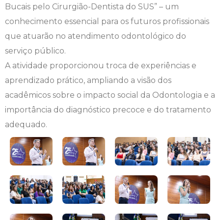
Bucais pelo Cirurgião-Dentista do SUS” – um
Engenharia de Software
Ensalamento
Editais
conhecimento essencial para os futuros profissionais
que atuarão no atendimento odontológico do
Engenharia Elétrica
Horário de Aulas
Extensão
serviço público.
A atividade proporcionou troca de experiências e
Engenharia Mecânica
Manual do Acadêmico
Infocampo
aprendizado prático, ampliando a visão dos
Farmácia
Manual de Formatura
Intercampo
acadêmicos sobre o impacto social da Odontologia e a
importância do diagnóstico precoce e do tratamento
Fisioterapia
Manual de Trabalhos Acadêmicos
Logos Campo Real
adequado.
Medicina
Minha Biblioteca
NAPP e NAPC
Medicina Veterinária
Núcleo de Apoio Psicopedagógico
Portal do Egresso
Nutrição
Ouvidoria
Portal do RH
Odontologia
Plano de Ensino
Programa de Monitoria