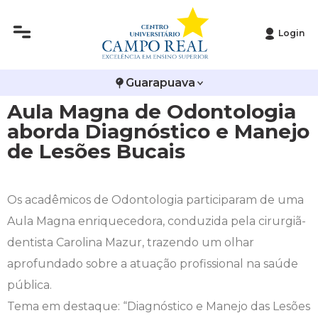
Login
Histórico
Administração
Vestibular de Inverno
2ª Via de Boleto
Avalie a Campo Real
Guarapuava
Reitoria
Arquitetura e Urbanismo
Vestibular de Medicina
Atestado de Matrícula
Bolsas e Incentivos
Aula Magna de Odontologia
Infraestrutura
Biomedicina
Atividades Complementares e Sociais
CPA
aborda Diagnóstico e Manejo
de Lesões Bucais
Editais
Ciências Contábeis
Biblioteca
COLAP
Publicações Institucionais
Direito
Calendário Acadêmico
Comissão de Ética no Uso de Animais
Os acadêmicos de Odontologia participaram de uma
Aula Magna enriquecedora, conduzida pela cirurgiã-
Enfermagem
Calendário de Provas
Comitê de Ética em Pesquisa
dentista Carolina Mazur, trazendo um olhar
aprofundado sobre a atuação profissional na saúde
Engenharia Agronômica
Carteirinha de Estudante
Diploma Digital
pública.
Tema em destaque: “Diagnóstico e Manejo das Lesões
Engenharia Civil
Central de Estágios - TCC
Educação em Direitos Humanos