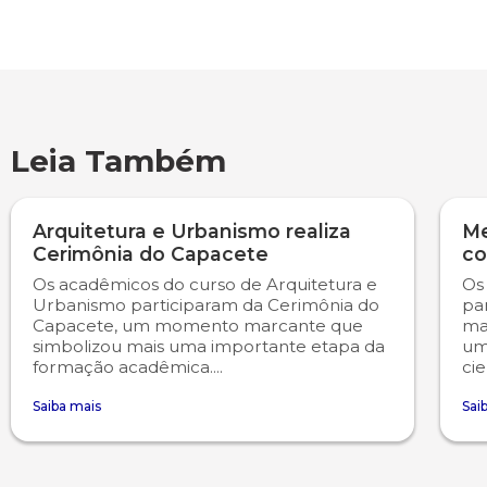
Psicologia
Segunda Chamada
Publicações Científicas
Publicidade e Propaganda
Seguro Escolar
Revistas Campo Real
Leia Também
Sapien
WhatsApp Campo Real
Simulado Preparatório
Arquitetura e Urbanismo realiza
Me
Cerimônia do Capacete
co
Os acadêmicos do curso de Arquitetura e
Os
Urbanismo participaram da Cerimônia do
pa
Capacete, um momento marcante que
ma
simbolizou mais uma importante etapa da
uma
formação acadêmica....
cie
Saiba mais
Sai