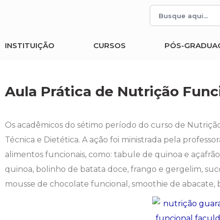
Histórico
Administração
Vestibular de Inverno
2ª Via de Boleto
Avalie a Campo Real
INSTITUIÇÃO
CURSOS
PÓS-GRADUA
Reitoria
Arquitetura e Urbanismo
Vestibular de Medicina
Atestado de Matrícula
Bolsas e Incentivos
Infraestrutura
Biomedicina
Atividades Complementares e Sociais
CPA
Aula Prática de Nutrição Func
Editais
Ciências Contábeis
Biblioteca
COLAP
Os acadêmicos do sétimo período do curso de Nutrição r
Publicações Institucionais
Direito
Calendário Acadêmico
Comissão de Ética no Uso de Animais
Técnica e Dietética. A ação foi ministrada pela professo
alimentos funcionais, como: tabule de quinoa e açafrã
Enfermagem
Calendário de Provas
Comitê de Ética em Pesquisa
quinoa, bolinho de batata doce, frango e gergelim, su
mousse de chocolate funcional, smoothie de abacate, b
Engenharia Agronômica
Carteirinha de Estudante
Diploma Digital
Engenharia Civil
Central de Estágios - TCC
Educação em Direitos Humanos