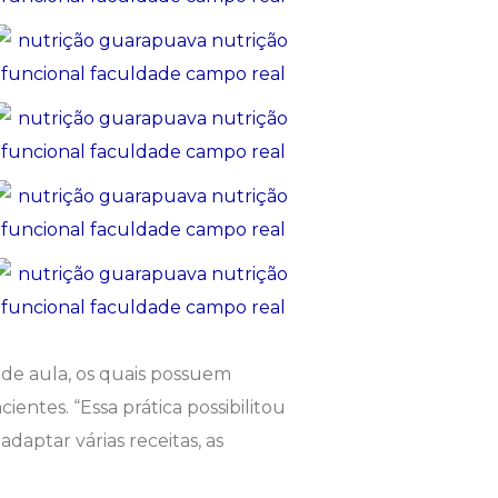
a de aula, os quais possuem
entes. “Essa prática possibilitou
aptar várias receitas, as