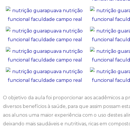
Engenharia de Software
Ensalamento
Editais
Engenharia Elétrica
Horário de Aulas
Extensão
Engenharia Mecânica
Manual do Acadêmico
Infocampo
Farmácia
Manual de Formatura
Intercampo
Fisioterapia
Manual de Trabalhos Acadêmicos
Logos Campo Real
Medicina
Minha Biblioteca
NAPP e NAPC
O objetivo da aula foi proporcionar aos acadêmicos a pr
Medicina Veterinária
Núcleo de Apoio Psicopedagógico
Portal do Egresso
diversos benefícios à saúde, para que assim possam esta
Nutrição
Ouvidoria
Portal do RH
aos alunos uma maior experiência com o uso destes alim
deixando mais saudáveis e nutritivas, ricas em compostos
Odontologia
Plano de Ensino
Programa de Monitoria