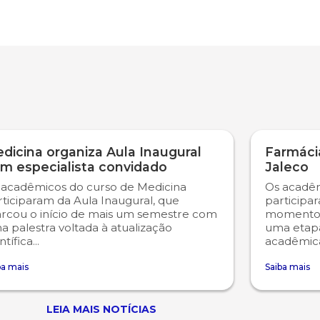
dicina organiza Aula Inaugural
Farmácia
m especialista convidado
Jaleco
 acadêmicos do curso de Medicina
Os acadêm
rticiparam da Aula Inaugural, que
participa
rcou o início de mais um semestre com
momento 
 palestra voltada à atualização
uma etap
ntífica...
acadêmica
ba mais
Saiba mais
LEIA MAIS NOTÍCIAS