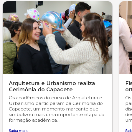
Psicologia
Segunda Chamada
Publicações Científicas
Publicidade e Propaganda
Seguro Escolar
Revistas Campo Real
Sapien
WhatsApp Campo Real
Simulado Preparatório
Arquitetura e Urbanismo realiza
Fi
Cerimônia do Capacete
or
Os acadêmicos do curso de Arquitetura e
Os
Urbanismo participaram da Cerimônia do
pa
Capacete, um momento marcante que
dis
simbolizou mais uma importante etapa da
de
formação acadêmica....
um
Saiba mais
Sai