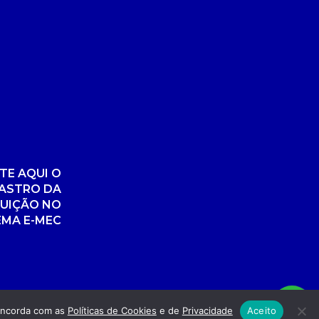
TE AQUI O
ASTRO DA
TUIÇÃO NO
EMA E-MEC
concorda com as
Políticas de Cookies
e de
Privacidade
Aceito
nvolvimento: POR FUEL AGÊNCIA WEB