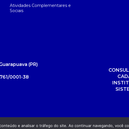
Atividades Complementares e
Sociais
Guarapuava (PR)
CONSUL
CAD
761/0001-38
INSTI
SIST
r conteúdo e analisar o tráfego do site. Ao continuar navegando, você 
Dese