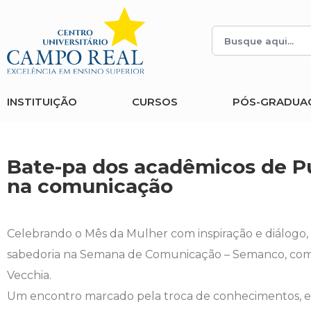
Histórico
Administração
Vestibular de Inverno
2ª Via de Boleto
Avalie a Campo Real
Reitoria
Arquitetura e Urbanismo
Vestibular de Medicina
Atestado de Matrícula
Bolsas e Incentivos
INSTITUIÇÃO
CURSOS
PÓS-GRADUA
Infraestrutura
Biomedicina
Atividades Complementares e Sociais
CPA
Editais
Ciências Contábeis
Biblioteca
COLAP
Bate-pa dos acadêmicos de Pu
na comunicação
Publicações Institucionais
Direito
Calendário Acadêmico
Comissão de Ética no Uso de Animais
Enfermagem
Calendário de Provas
Comitê de Ética em Pesquisa
Celebrando o Mês da Mulher com inspiração e diálogo,
sabedoria na Semana de Comunicação – Semanco, com mu
Engenharia Agronômica
Carteirinha de Estudante
Diploma Digital
Vecchia.
Um encontro marcado pela troca de conhecimentos, 
Engenharia Civil
Central de Estágios - TCC
Educação em Direitos Humanos