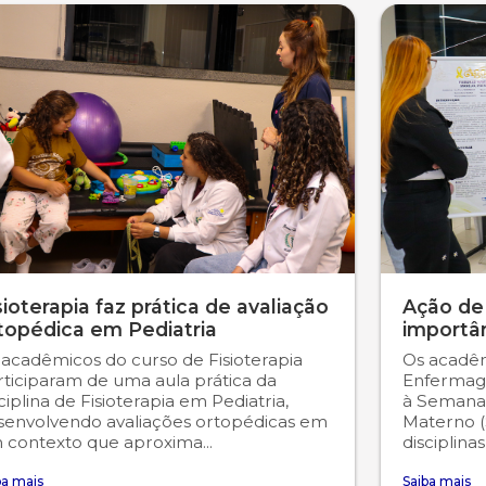
sioterapia faz prática de avaliação
Ação de
topédica em Pediatria
importâ
 acadêmicos do curso de Fisioterapia
Os acadêm
rticiparam de uma aula prática da
Enfermag
ciplina de Fisioterapia em Pediatria,
à Semana
senvolvendo avaliações ortopédicas em
Materno (
 contexto que aproxima...
disciplina
ba mais
Saiba mais