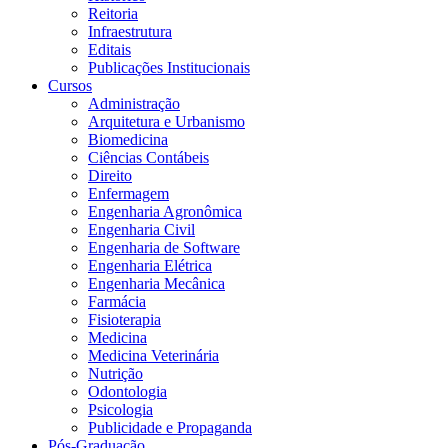
Reitoria
Infraestrutura
Editais
Publicações Institucionais
Cursos
Administração
Arquitetura e Urbanismo
Biomedicina
Ciências Contábeis
Direito
Enfermagem
Engenharia Agronômica
Engenharia Civil
Engenharia de Software
Engenharia Elétrica
Engenharia Mecânica
Farmácia
Fisioterapia
Medicina
Medicina Veterinária
Nutrição
Odontologia
Psicologia
Publicidade e Propaganda
Pós-Graduação