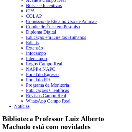
Avalie a Campo Real
Bolsas e Incentivos
CPA
COLAP
Comissão de Ética no Uso de Animais
Comitê de Ética em Pesquisa
Diploma Digital
Educação em Direitos Humanos
Editais
Extensão
Infocampo
Intercampo
Logos Campo Real
NAPP e NAPC
Portal do Egresso
Portal do RH
Programa de Monitoria
Publicações Científicas
Revistas Campo Real
WhatsApp Campo Real
Notícias
Biblioteca Professor Luiz Alberto
Machado está com novidades