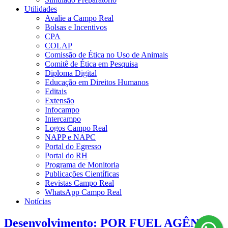
Utilidades
Avalie a Campo Real
Bolsas e Incentivos
CPA
COLAP
Comissão de Ética no Uso de Animais
Comitê de Ética em Pesquisa
Diploma Digital
Educação em Direitos Humanos
Editais
Extensão
Infocampo
Intercampo
Logos Campo Real
NAPP e NAPC
Portal do Egresso
Portal do RH
Programa de Monitoria
Publicações Científicas
Revistas Campo Real
WhatsApp Campo Real
Notícias
Desenvolvimento: POR FUEL AGÊNCIA