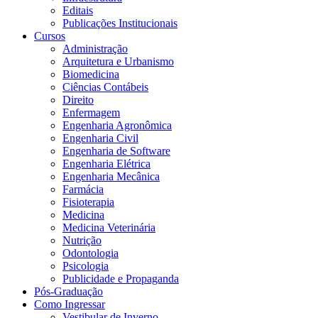
Editais
Publicações Institucionais
Cursos
Administração
Arquitetura e Urbanismo
Biomedicina
Ciências Contábeis
Direito
Enfermagem
Engenharia Agronômica
Engenharia Civil
Engenharia de Software
Engenharia Elétrica
Engenharia Mecânica
Farmácia
Fisioterapia
Medicina
Medicina Veterinária
Nutrição
Odontologia
Psicologia
Publicidade e Propaganda
Pós-Graduação
Como Ingressar
Vestibular de Inverno