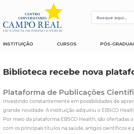
Histórico
Administração
Vestibular de Inverno
2ª Via de Boleto
Avalie a Campo Real
Reitoria
Arquitetura e Urbanismo
Vestibular de Medicina
Atestado de Matrícula
Bolsas e Incentivos
INSTITUIÇÃO
CURSOS
PÓS-GRADUA
Infraestrutura
Biomedicina
Atividades Complementares e Sociais
CPA
Editais
Ciências Contábeis
Biblioteca
COLAP
Biblioteca recebe nova plataf
Publicações Institucionais
Direito
Calendário Acadêmico
Comissão de Ética no Uso de Animais
Plataforma de Publicações Científ
Enfermagem
Calendário de Provas
Comitê de Ética em Pesquisa
Investindo constantemente em possibilidades de apren
grande novidade. A instituição adquiriu o EBSCO Health
Engenharia Agronômica
Carteirinha de Estudante
Diploma Digital
Por meio da plataforma EBSCO Health, são ofertadas 
com os principais títulos na saúde, artigos científicos
Engenharia Civil
Central de Estágios - TCC
Educação em Direitos Humanos