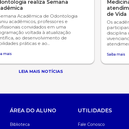
ontologia realiza Semana
Medicina
adêmica
atendim
de Vida
Semana Acadêmica de Odontologia
uniu acadêmicos, professores e
Os acadêm
ofissionais convidados em uma
participa
ogramação voltada à atualização
disciplina
ntífica, ao desenvolvimento de
vivencian
ilidades práticas e ao...
atendiment
ba mais
Saiba mais
LEIA MAIS NOTÍCIAS
ÁREA DO ALUNO
UTILIDADES
Biblioteca
Fale Conosco