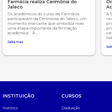
Farmácia realiza Cerimônia do
Od
Jaleco
Ac
Os acadêmicos do curso de Farmácia
A 
participaram da Cerimônia do Jaleco, um
re
momento marcante que simboliza mais
pr
uma etapa importante da formação
pr
acadêmica. A...
cie
hab
Saiba mais
Sai
INSTITUIÇÃO
CURSOS
Histórico
Graduação