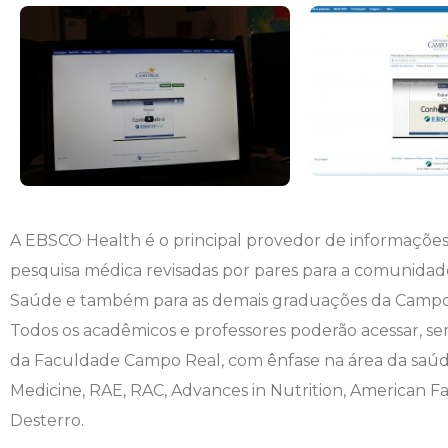
Engenharia de Software
Ensalamento
Editais
Engenharia Elétrica
Horário de Aulas
Extensão
Engenharia Mecânica
Manual do Acadêmico
Infocampo
Farmácia
Manual de Formatura
Intercampo
Fisioterapia
Manual de Trabalhos Acadêmicos
Logos Campo Real
A EBSCO Health é o principal provedor de informações 
pesquisa médica revisadas por pares para a comunidad
Medicina
Minha Biblioteca
NAPP e NAPC
Saúde e também para as demais graduações da Campo
Todos os acadêmicos e professores poderão acessar, sem
Medicina Veterinária
Núcleo de Apoio Psicopedagógico
Portal do Egresso
da Faculdade Campo Real, com ênfase na área da saúde;
Medicine, RAE, RAC, Advances in Nutrition, American Fami
Nutrição
Ouvidoria
Portal do RH
Desterro.
Odontologia
Plano de Ensino
Programa de Monitoria