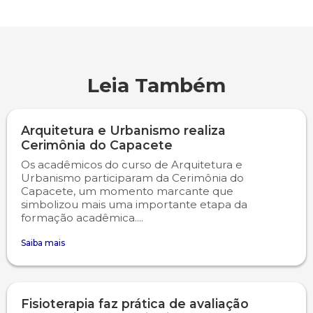
Engenharia de Software
Ensalamento
Editais
Engenharia Elétrica
Horário de Aulas
Extensão
Leia Também
Engenharia Mecânica
Manual do Acadêmico
Infocampo
Arquitetura e Urbanismo realiza
Farmácia
Manual de Formatura
Intercampo
Cerimônia do Capacete
Os acadêmicos do curso de Arquitetura e
Fisioterapia
Manual de Trabalhos Acadêmicos
Logos Campo Real
Urbanismo participaram da Cerimônia do
Capacete, um momento marcante que
Medicina
Minha Biblioteca
NAPP e NAPC
simbolizou mais uma importante etapa da
formação acadêmica....
Medicina Veterinária
Núcleo de Apoio Psicopedagógico
Portal do Egresso
Saiba mais
Nutrição
Ouvidoria
Portal do RH
Fisioterapia faz prática de avaliação
Odontologia
Plano de Ensino
Programa de Monitoria