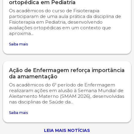
ortopédica em Pediatria
Os acadêmicos do curso de Fisioterapia
Psicologia
Segunda Chamada
Publicações Científicas
participaram de uma aula prática da disciplina de
Fisioterapia em Pediatria, desenvolvendo
avaliações ortopédicas em um contexto que
Publicidade e Propaganda
Seguro Escolar
Revistas Campo Real
aproxima...
Sapien
WhatsApp Campo Real
Saiba mais
Simulado Preparatório
Ação de Enfermagem reforça importância
da amamentação
Os acadêmicos do 6º período de Enfermagem
realizaram ações em alusão à Semana Mundial de
Aleitamento Materno (SMAM 2026), desenvolvidas
nas disciplinas de Saúde da...
Saiba mais
LEIA MAIS NOTÍCIAS