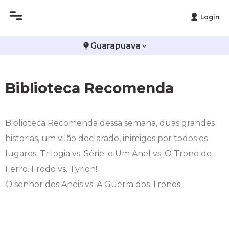
Login
Histórico
Administração
Vestibular de Inverno
2ª Via de Boleto
Avalie a Campo Real
Guarapuava
Reitoria
Arquitetura e Urbanismo
Vestibular de Medicina
Atestado de Matrícula
Bolsas e Incentivos
Biblioteca Recomenda
Infraestrutura
Biomedicina
Atividades Complementares e Sociais
CPA
Editais
Ciências Contábeis
Biblioteca
COLAP
Biblioteca
Recomenda dessa semana, duas grandes
historias, um vilão declarado, inimigos por todos os
Publicações Institucionais
Direito
Calendário Acadêmico
Comissão de Ética no Uso de Animais
lugares. Trilogia vs. Série. o Um Anel vs. O Trono de
Ferro. Frodo vs. Tyrion!
Enfermagem
Calendário de Provas
Comitê de Ética em Pesquisa
O senhor dos Anéis vs. A Guerra dos Tronos
Engenharia Agronômica
Carteirinha de Estudante
Diploma Digital
Engenharia Civil
Central de Estágios - TCC
Educação em Direitos Humanos