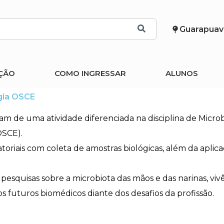
Guarapuav
ÇÃO
COMO INGRESSAR
ALUNOS
gia OSCE
 de uma atividade diferenciada na disciplina de Microbio
OSCE).
oriais com coleta de amostras biológicas, além da aplic
esquisas sobre a microbiota das mãos e das narinas, viv
os futuros biomédicos diante dos desafios da profissão.