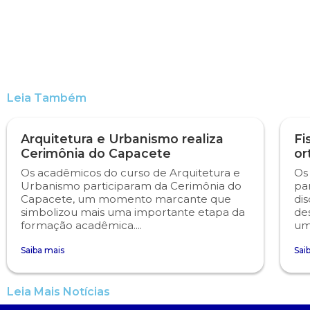
Engenharia de Software
Ensalamento
Editais
Engenharia Elétrica
Horário de Aulas
Extensão
Engenharia Mecânica
Manual do Acadêmico
Infocampo
Leia Também
Farmácia
Manual de Formatura
Intercampo
Arquitetura e Urbanismo realiza
Fi
Cerimônia do Capacete
or
Fisioterapia
Manual de Trabalhos Acadêmicos
Logos Campo Real
Os acadêmicos do curso de Arquitetura e
Os
Urbanismo participaram da Cerimônia do
pa
Capacete, um momento marcante que
dis
Medicina
Minha Biblioteca
NAPP e NAPC
simbolizou mais uma importante etapa da
de
formação acadêmica....
um
Medicina Veterinária
Núcleo de Apoio Psicopedagógico
Portal do Egresso
Saiba mais
Sai
Nutrição
Ouvidoria
Portal do RH
Leia Mais Notícias
Odontologia
Plano de Ensino
Programa de Monitoria