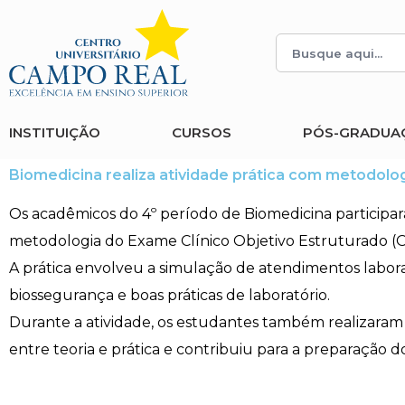
Histórico
Administração
Vestibular de Inverno
2ª Via de Boleto
Avalie a Campo Real
Reitoria
Arquitetura e Urbanismo
Vestibular de Medicina
Atestado de Matrícula
Bolsas e Incentivos
INSTITUIÇÃO
CURSOS
PÓS-GRADUA
Infraestrutura
Biomedicina
Atividades Complementares e Sociais
CPA
Biomedicina realiza atividade prática com metodolo
Editais
Ciências Contábeis
Biblioteca
COLAP
Os acadêmicos do 4º período de Biomedicina participaram
metodologia do Exame Clínico Objetivo Estruturado (
Publicações Institucionais
Direito
Calendário Acadêmico
Comissão de Ética no Uso de Animais
A prática envolveu a simulação de atendimentos laborat
biossegurança e boas práticas de laboratório.
Enfermagem
Calendário de Provas
Comitê de Ética em Pesquisa
Durante a atividade, os estudantes também realizaram p
Engenharia Agronômica
Carteirinha de Estudante
Diploma Digital
entre teoria e prática e contribuiu para a preparação d
Engenharia Civil
Central de Estágios - TCC
Educação em Direitos Humanos