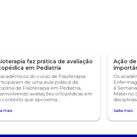
sioterapia faz prática de avaliação
Ação de
topédica em Pediatria
importâ
 acadêmicos do curso de Fisioterapia
Os acadêm
rticiparam de uma aula prática da
Enfermag
ciplina de Fisioterapia em Pediatria,
à Semana
senvolvendo avaliações ortopédicas em
Materno (
 contexto que aproxima...
disciplina
ba mais
Saiba mais