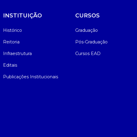
Psicologia
Segunda Chamada
Publicações Científicas
INSTITUIÇÃO
CURSOS
Publicidade e Propaganda
Seguro Escolar
Revistas Campo Real
Histórico
Graduação
Reitoria
Pós-Graduação
Sapien
WhatsApp Campo Real
Infraestrutura
Cursos EAD
Simulado Preparatório
Editais
Publicações Institucionais