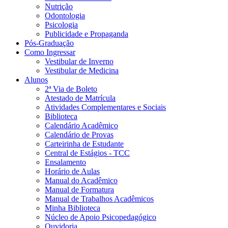
Nutrição
Odontologia
Psicologia
Publicidade e Propaganda
Pós-Graduação
Como Ingressar
Vestibular de Inverno
Vestibular de Medicina
Alunos
2ª Via de Boleto
Atestado de Matrícula
Atividades Complementares e Sociais
Biblioteca
Calendário Acadêmico
Calendário de Provas
Carteirinha de Estudante
Central de Estágios - TCC
Ensalamento
Horário de Aulas
Manual do Acadêmico
Manual de Formatura
Manual de Trabalhos Acadêmicos
Minha Biblioteca
Núcleo de Apoio Psicopedagógico
Ouvidoria