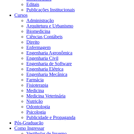
Editais
Publicações Institucionais
Cursos
Administração
Arquitetura e Urbanismo
Biomedicina
Ciências Contábeis
Direito
Enfermagem
Engenharia Agronômica
Engenharia Civil
Engenharia de Software
Engenharia Elétrica
Engenharia Mecânica
Farmácia
Fisioterapia
Medicina
Medicina Veterinária
Nutrição
Odontologia
Psicologia
Publicidade e Propaganda
Pós-Graduação
Como Ingressar
Vestibular de Inverno