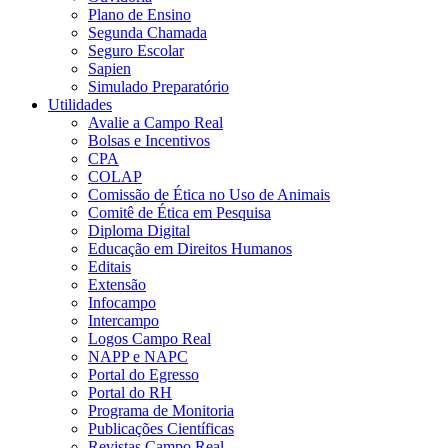
Plano de Ensino
Segunda Chamada
Seguro Escolar
Sapien
Simulado Preparatório
Utilidades
Avalie a Campo Real
Bolsas e Incentivos
CPA
COLAP
Comissão de Ética no Uso de Animais
Comitê de Ética em Pesquisa
Diploma Digital
Educação em Direitos Humanos
Editais
Extensão
Infocampo
Intercampo
Logos Campo Real
NAPP e NAPC
Portal do Egresso
Portal do RH
Programa de Monitoria
Publicações Científicas
Revistas Campo Real