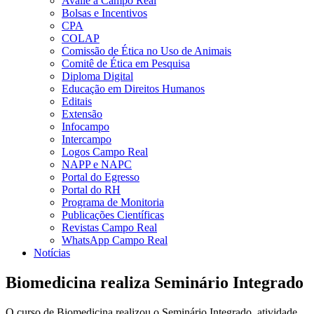
Avalie a Campo Real
Bolsas e Incentivos
CPA
COLAP
Comissão de Ética no Uso de Animais
Comitê de Ética em Pesquisa
Diploma Digital
Educação em Direitos Humanos
Editais
Extensão
Infocampo
Intercampo
Logos Campo Real
NAPP e NAPC
Portal do Egresso
Portal do RH
Programa de Monitoria
Publicações Científicas
Revistas Campo Real
WhatsApp Campo Real
Notícias
Biomedicina realiza Seminário Integrado
O curso de Biomedicina realizou o Seminário Integrado, atividade