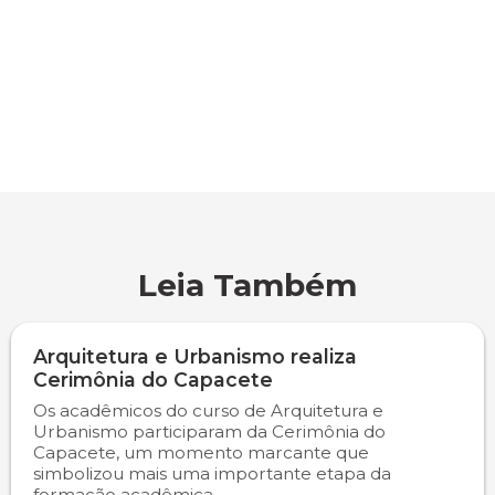
Engenharia de Software
Ensalamento
Editais
Engenharia Elétrica
Horário de Aulas
Extensão
Engenharia Mecânica
Manual do Acadêmico
Infocampo
Farmácia
Manual de Formatura
Intercampo
Fisioterapia
Manual de Trabalhos Acadêmicos
Logos Campo Real
Leia Também
Medicina
Minha Biblioteca
NAPP e NAPC
Arquitetura e Urbanismo realiza
Medicina Veterinária
Núcleo de Apoio Psicopedagógico
Portal do Egresso
Cerimônia do Capacete
Os acadêmicos do curso de Arquitetura e
Urbanismo participaram da Cerimônia do
Nutrição
Ouvidoria
Portal do RH
Capacete, um momento marcante que
simbolizou mais uma importante etapa da
Odontologia
Plano de Ensino
Programa de Monitoria
formação acadêmica....