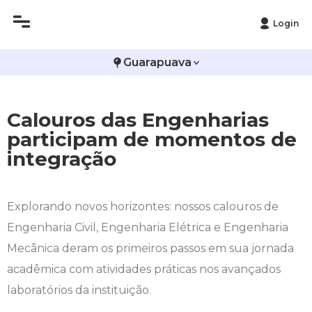
Login
Histórico
Administração
Vestibular de Inverno
2ª Via de Boleto
Avalie a Campo Real
Guarapuava
Reitoria
Arquitetura e Urbanismo
Vestibular de Medicina
Atestado de Matrícula
Bolsas e Incentivos
Calouros das Engenharias
Infraestrutura
Biomedicina
Atividades Complementares e Sociais
CPA
participam de momentos de
integração
Editais
Ciências Contábeis
Biblioteca
COLAP
Publicações Institucionais
Direito
Calendário Acadêmico
Comissão de Ética no Uso de Animais
Explorando novos horizontes: nossos calouros de
Engenharia Civil, Engenharia Elétrica e Engenharia
Enfermagem
Calendário de Provas
Comitê de Ética em Pesquisa
Mecânica deram os primeiros passos em sua jornada
Engenharia Agronômica
Carteirinha de Estudante
Diploma Digital
acadêmica com atividades práticas nos avançados
laboratórios da instituição.
Engenharia Civil
Central de Estágios - TCC
Educação em Direitos Humanos