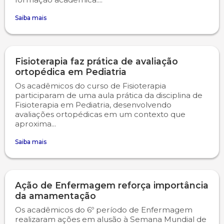
Saiba mais
Psicologia
Segunda Chamada
Publicações Científicas
Publicidade e Propaganda
Seguro Escolar
Revistas Campo Real
Fisioterapia faz prática de avaliação
ortopédica em Pediatria
Sapien
WhatsApp Campo Real
Os acadêmicos do curso de Fisioterapia
participaram de uma aula prática da disciplina de
Simulado Preparatório
Fisioterapia em Pediatria, desenvolvendo
avaliações ortopédicas em um contexto que
aproxima...
Saiba mais
Ação de Enfermagem reforça importância
da amamentação
Os acadêmicos do 6º período de Enfermagem
realizaram ações em alusão à Semana Mundial de