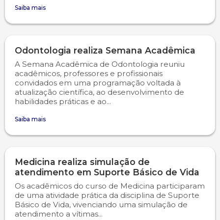
Saiba mais
Psicologia
Segunda Chamada
Publicações Científicas
Publicidade e Propaganda
Seguro Escolar
Revistas Campo Real
Odontologia realiza Semana Acadêmica
A Semana Acadêmica de Odontologia reuniu
Sapien
WhatsApp Campo Real
acadêmicos, professores e profissionais
convidados em uma programação voltada à
atualização científica, ao desenvolvimento de
Simulado Preparatório
habilidades práticas e ao...
Saiba mais
Medicina realiza simulação de
atendimento em Suporte Básico de Vida
Os acadêmicos do curso de Medicina participaram
de uma atividade prática da disciplina de Suporte
Básico de Vida, vivenciando uma simulação de
atendimento a vítimas...