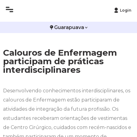
Login
Histórico
Administração
Vestibular de Inverno
2ª Via de Boleto
Avalie a Campo Real
Guarapuava
Reitoria
Arquitetura e Urbanismo
Vestibular de Medicina
Atestado de Matrícula
Bolsas e Incentivos
Calouros de Enfermagem
Infraestrutura
Biomedicina
Atividades Complementares e Sociais
CPA
participam de práticas
interdisciplinares
Editais
Ciências Contábeis
Biblioteca
COLAP
Publicações Institucionais
Direito
Calendário Acadêmico
Comissão de Ética no Uso de Animais
Desenvolvendo conhecimentos interdisciplinares, os
calouros de Enfermagem estão participaram de
Enfermagem
Calendário de Provas
Comitê de Ética em Pesquisa
atividades de integração da futura profissão. Os
Engenharia Agronômica
Carteirinha de Estudante
Diploma Digital
estudantes receberam orientações de vestimentas
de Centro Cirúrgico, cuidados com recém-nascidos e
Engenharia Civil
Central de Estágios - TCC
Educação em Direitos Humanos
também participaram de um momento de