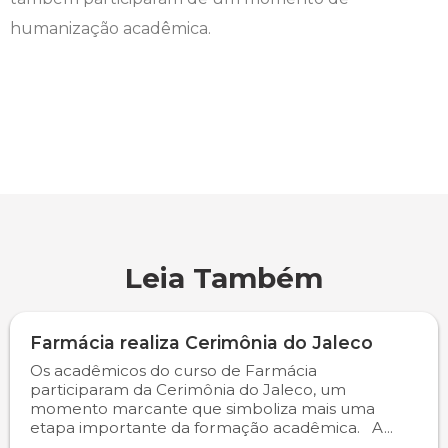
humanização acadêmica.
Engenharia de Software
Ensalamento
Editais
Engenharia Elétrica
Horário de Aulas
Extensão
Engenharia Mecânica
Manual do Acadêmico
Infocampo
Farmácia
Manual de Formatura
Intercampo
Fisioterapia
Manual de Trabalhos Acadêmicos
Logos Campo Real
Leia Também
Medicina
Minha Biblioteca
NAPP e NAPC
Medicina Veterinária
Núcleo de Apoio Psicopedagógico
Portal do Egresso
Farmácia realiza Cerimônia do Jaleco
Os acadêmicos do curso de Farmácia
participaram da Cerimônia do Jaleco, um
Nutrição
Ouvidoria
Portal do RH
momento marcante que simboliza mais uma
etapa importante da formação acadêmica. A...
Odontologia
Plano de Ensino
Programa de Monitoria