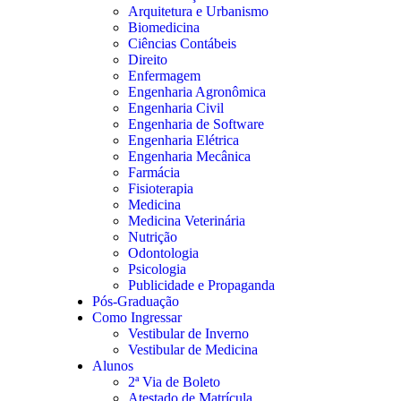
Arquitetura e Urbanismo
Biomedicina
Ciências Contábeis
Direito
Enfermagem
Engenharia Agronômica
Engenharia Civil
Engenharia de Software
Engenharia Elétrica
Engenharia Mecânica
Farmácia
Fisioterapia
Medicina
Medicina Veterinária
Nutrição
Odontologia
Psicologia
Publicidade e Propaganda
Pós-Graduação
Como Ingressar
Vestibular de Inverno
Vestibular de Medicina
Alunos
2ª Via de Boleto
Atestado de Matrícula