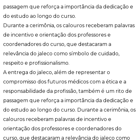
passagem que reforça a importância da dedicação e
Engenharia de Software
Ensalamento
Editais
do estudo ao longo do curso.
Durante a cerimônia, os calouros receberam palavras
Engenharia Elétrica
Horário de Aulas
Extensão
de incentivo e orientação dos professores e
Engenharia Mecânica
Manual do Acadêmico
Infocampo
coordenadores do curso, que destacaram a
relevância do jaleco como símbolo de cuidado,
Farmácia
Manual de Formatura
Intercampo
respeito e profissionalismo.
A entrega do jaleco, além de representar o
Fisioterapia
Manual de Trabalhos Acadêmicos
Logos Campo Real
compromisso dos futuros médicos com a ética e a
Medicina
Minha Biblioteca
NAPP e NAPC
responsabilidade da profissão, também é um rito de
passagem que reforça a importância da dedicação e
Medicina Veterinária
Núcleo de Apoio Psicopedagógico
Portal do Egresso
do estudo ao longo do curso. Durante a cerimônia, os
calouros receberam palavras de incentivo e
Nutrição
Ouvidoria
Portal do RH
orientação dos professores e coordenadores do
curso, que destacaram a relevância do jaleco como
Odontologia
Plano de Ensino
Programa de Monitoria