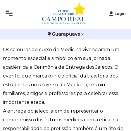
Login
Histórico
Administração
Vestibular de Inverno
2ª Via de Boleto
Avalie a Campo Real
Calouros de Medicina participam da Cerimônia de
Guarapuava
Reitoria
Arquitetura e Urbanismo
Vestibular de Medicina
Atestado de Matrícula
Bolsas e Incentivos
Entrega dos Jalecos
Os calouros do curso de Medicina vivenciaram um
Infraestrutura
Biomedicina
Atividades Complementares e Sociais
CPA
momento especial e simbólico em sua jornada
Editais
Ciências Contábeis
Biblioteca
COLAP
acadêmica: a Cerimônia de Entrega dos Jalecos. O
evento, que marca o início oficial da trajetória dos
Publicações Institucionais
Direito
Calendário Acadêmico
Comissão de Ética no Uso de Animais
estudantes no universo da Medicina, reuniu
familiares, amigos e professores para celebrar essa
Enfermagem
Calendário de Provas
Comitê de Ética em Pesquisa
importante etapa.
A entrega do jaleco, além de representar o
Engenharia Agronômica
Carteirinha de Estudante
Diploma Digital
compromisso dos futuros médicos com a ética e a
Engenharia Civil
Central de Estágios - TCC
Educação em Direitos Humanos
responsabilidade da profissão, também é um rito de