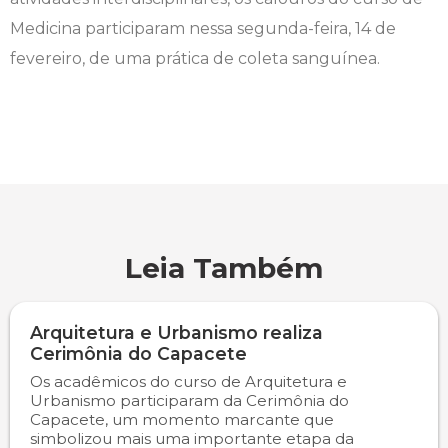
Medicina participaram nessa segunda-feira, 14 de
Engenharia de Software
Ensalamento
Editais
fevereiro, de uma prática de coleta sanguínea.
Engenharia Elétrica
Horário de Aulas
Extensão
Engenharia Mecânica
Manual do Acadêmico
Infocampo
Farmácia
Manual de Formatura
Intercampo
Fisioterapia
Manual de Trabalhos Acadêmicos
Logos Campo Real
Leia Também
Medicina
Minha Biblioteca
NAPP e NAPC
Arquitetura e Urbanismo realiza
Medicina Veterinária
Núcleo de Apoio Psicopedagógico
Portal do Egresso
Cerimônia do Capacete
Os acadêmicos do curso de Arquitetura e
Nutrição
Ouvidoria
Portal do RH
Urbanismo participaram da Cerimônia do
Capacete, um momento marcante que
simbolizou mais uma importante etapa da
Odontologia
Plano de Ensino
Programa de Monitoria