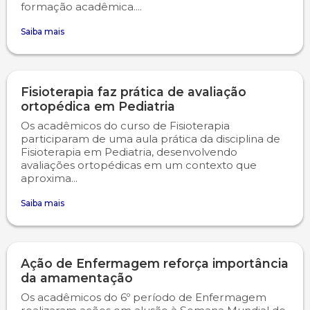
formação acadêmica....
Psicologia
Segunda Chamada
Publicações Científicas
Saiba mais
Publicidade e Propaganda
Seguro Escolar
Revistas Campo Real
Fisioterapia faz prática de avaliação
Sapien
WhatsApp Campo Real
ortopédica em Pediatria
Os acadêmicos do curso de Fisioterapia
Simulado Preparatório
participaram de uma aula prática da disciplina de
Fisioterapia em Pediatria, desenvolvendo
avaliações ortopédicas em um contexto que
aproxima...
Saiba mais
Ação de Enfermagem reforça importância
da amamentação
Os acadêmicos do 6º período de Enfermagem