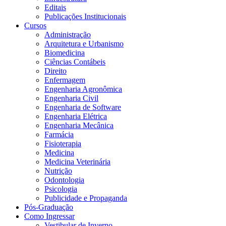
Editais
Publicações Institucionais
Cursos
Administração
Arquitetura e Urbanismo
Biomedicina
Ciências Contábeis
Direito
Enfermagem
Engenharia Agronômica
Engenharia Civil
Engenharia de Software
Engenharia Elétrica
Engenharia Mecânica
Farmácia
Fisioterapia
Medicina
Medicina Veterinária
Nutrição
Odontologia
Psicologia
Publicidade e Propaganda
Pós-Graduação
Como Ingressar
Vestibular de Inverno