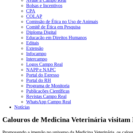
Avalie a Campo Real
Bolsas e Incentivos
CPA
COLAP
Comissão de Ética no Uso de Animais
Comitê de Ética em Pesquisa
Diploma Digital
Educação em Direitos Humanos
Editais
Extensão
Infocampo
Intercampo
Logos Campo Real
NAPP e NAPC
Portal do Egresso
Portal do RH
Programa de Monitoria
Publicações Científicas
Revistas Campo Real
WhatsApp Campo Real
Notícias
Calouros de Medicina Veterinária visitam 
Promovendo a imersão no universo da Medicina Veterinária, os calouro