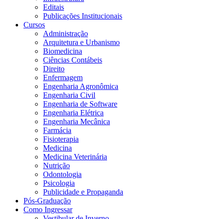
Editais
Publicações Institucionais
Cursos
Administração
Arquitetura e Urbanismo
Biomedicina
Ciências Contábeis
Direito
Enfermagem
Engenharia Agronômica
Engenharia Civil
Engenharia de Software
Engenharia Elétrica
Engenharia Mecânica
Farmácia
Fisioterapia
Medicina
Medicina Veterinária
Nutrição
Odontologia
Psicologia
Publicidade e Propaganda
Pós-Graduação
Como Ingressar
Vestibular de Inverno