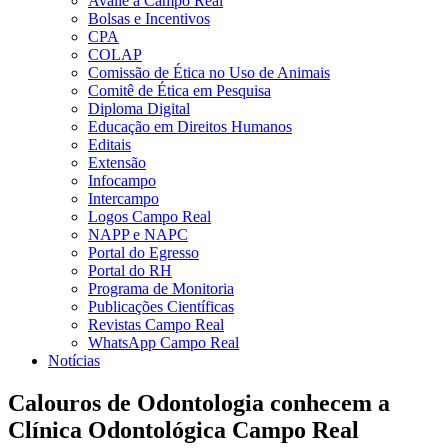
Avalie a Campo Real
Bolsas e Incentivos
CPA
COLAP
Comissão de Ética no Uso de Animais
Comitê de Ética em Pesquisa
Diploma Digital
Educação em Direitos Humanos
Editais
Extensão
Infocampo
Intercampo
Logos Campo Real
NAPP e NAPC
Portal do Egresso
Portal do RH
Programa de Monitoria
Publicações Científicas
Revistas Campo Real
WhatsApp Campo Real
Notícias
Calouros de Odontologia conhecem a
Clínica Odontológica Campo Real