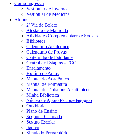
Como Ingressar
Vestibular de Inverno
Vestibular de Medicina
Alunos
2ª Via de Boleto
Atestado de Matrícula
Atividades Complementares e Sociais
Biblioteca
Calendário Acadêmico
Calendário de Provas
Carteirinha de Estudante
Central de Estágios - TCC
Ensalamento
Horário de Aulas
Manual do Acadêmico
Manual de Formatura
Manual de Trabalhos Acadêmicos
Minha Biblioteca
Núcleo de Apoio Psicopedagógico
Ouvidoria
Plano de Ensino
Segunda Chamada
Seguro Escolar
Sapien
Simulado Preparatório