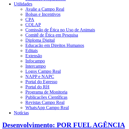
Utilidades
Avalie a Campo Real
Bolsas e Incentivos
CPA
COLAP
Comissão de Ética no Uso de Animais
Comitê de Ética em Pesquisa
Diploma Digital
Educação em Direitos Humanos
Editais
Extensão
Infocampo
Intercampo
Logos Campo Real
NAPP e NAPC
Portal do Egresso
Portal do RH
Programa de Monitoria
Publicações Científicas
Revistas Campo Real
WhatsApp Campo Real
Notícias
Desenvolvimento: POR FUEL AGÊNCIA