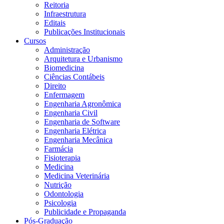
Reitoria
Infraestrutura
Editais
Publicações Institucionais
Cursos
Administração
Arquitetura e Urbanismo
Biomedicina
Ciências Contábeis
Direito
Enfermagem
Engenharia Agronômica
Engenharia Civil
Engenharia de Software
Engenharia Elétrica
Engenharia Mecânica
Farmácia
Fisioterapia
Medicina
Medicina Veterinária
Nutrição
Odontologia
Psicologia
Publicidade e Propaganda
Pós-Graduação