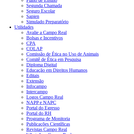
Plano de Ensino
Segunda Chamada
Seguro Escolar
Sapien
Simulado Preparatório
Utilidades
Avalie a Campo Real
Bolsas e Incentivos
CPA
COLAP
Comissão de Ética no Uso de Animais
Comitê de Ética em Pesquisa
Diploma Digital
Educação em Direitos Humanos
Editais
Extensão
Infocampo
Intercampo
Logos Campo Real
NAPP e NAPC
Portal do Egresso
Portal do RH
Programa de Monitoria
Publicações Científicas
Revistas Campo Real