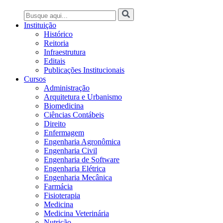
Instituição
Histórico
Reitoria
Infraestrutura
Editais
Publicações Institucionais
Cursos
Administração
Arquitetura e Urbanismo
Biomedicina
Ciências Contábeis
Direito
Enfermagem
Engenharia Agronômica
Engenharia Civil
Engenharia de Software
Engenharia Elétrica
Engenharia Mecânica
Farmácia
Fisioterapia
Medicina
Medicina Veterinária
Nutrição