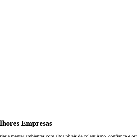
elhores Empresas
iar e manter ambientes com altos níveis de coleguismo, confiança e or