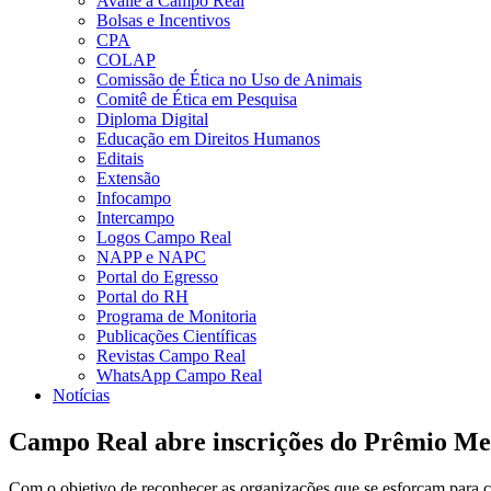
Avalie a Campo Real
Bolsas e Incentivos
CPA
COLAP
Comissão de Ética no Uso de Animais
Comitê de Ética em Pesquisa
Diploma Digital
Educação em Direitos Humanos
Editais
Extensão
Infocampo
Intercampo
Logos Campo Real
NAPP e NAPC
Portal do Egresso
Portal do RH
Programa de Monitoria
Publicações Científicas
Revistas Campo Real
WhatsApp Campo Real
Notícias
Campo Real abre inscrições do Prêmio M
Com o objetivo de reconhecer as organizações que se esforçam para cr