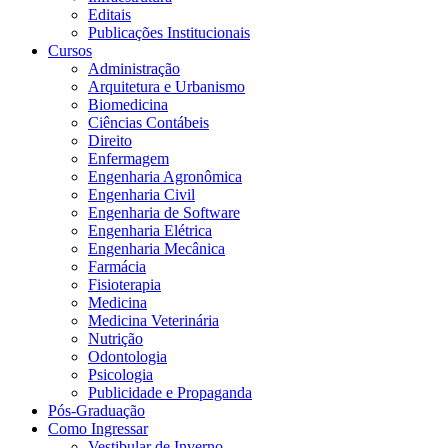
Editais
Publicações Institucionais
Cursos
Administração
Arquitetura e Urbanismo
Biomedicina
Ciências Contábeis
Direito
Enfermagem
Engenharia Agronômica
Engenharia Civil
Engenharia de Software
Engenharia Elétrica
Engenharia Mecânica
Farmácia
Fisioterapia
Medicina
Medicina Veterinária
Nutrição
Odontologia
Psicologia
Publicidade e Propaganda
Pós-Graduação
Como Ingressar
Vestibular de Inverno