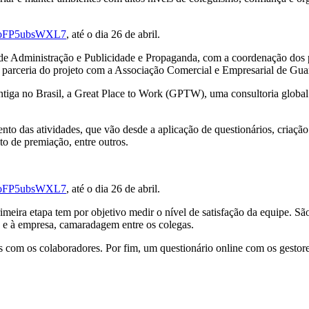
rU8oFP5ubsWXL7
, até o dia 26 de abril.
 de Administração e Publicidade e Propaganda, com a coordenação dos
a parceria do projeto com a Associação Comercial e Empresarial de G
ntiga no Brasil, a Great Place to Work (GPTW), uma consultoria global
o das atividades, que vão desde a aplicação de questionários, criação 
o de premiação, entre outros.
rU8oFP5ubsWXL7
, até o dia 26 de abril.
imeira etapa tem por objetivo medir o nível de satisfação da equipe. Sã
ho e à empresa, camaradagem entre os colegas.
s com os colaboradores. Por fim, um questionário online com os gestor