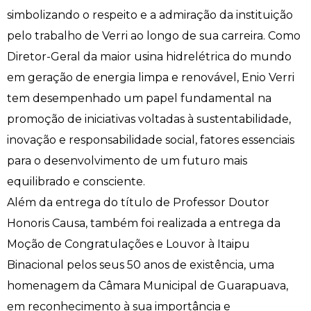
simbolizando o respeito e a admiração da instituição
Engenharia de Software
Ensalamento
Editais
pelo trabalho de Verri ao longo de sua carreira. Como
Diretor-Geral da maior usina hidrelétrica do mundo
Engenharia Elétrica
Horário de Aulas
Extensão
em geração de energia limpa e renovável, Enio Verri
Engenharia Mecânica
Manual do Acadêmico
Infocampo
tem desempenhado um papel fundamental na
promoção de iniciativas voltadas à sustentabilidade,
Farmácia
Manual de Formatura
Intercampo
inovação e responsabilidade social, fatores essenciais
para o desenvolvimento de um futuro mais
Fisioterapia
Manual de Trabalhos Acadêmicos
Logos Campo Real
equilibrado e consciente.
Medicina
Minha Biblioteca
NAPP e NAPC
Além da entrega do título de Professor Doutor
Honoris Causa, também foi realizada a entrega da
Medicina Veterinária
Núcleo de Apoio Psicopedagógico
Portal do Egresso
Moção de Congratulações e Louvor à Itaipu
Binacional pelos seus 50 anos de existência, uma
Nutrição
Ouvidoria
Portal do RH
homenagem da Câmara Municipal de Guarapuava,
em reconhecimento à sua importância e
Odontologia
Plano de Ensino
Programa de Monitoria