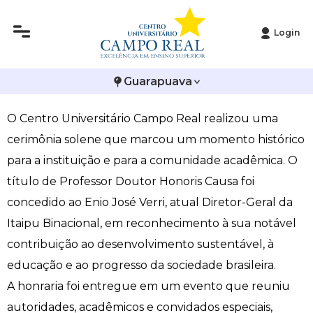
Login
Histórico
Administração
Vestibular de Inverno
2ª Via de Boleto
Avalie a Campo Real
Campo Real concede título de Honoris Causa ao
Guarapuava
Reitoria
Arquitetura e Urbanismo
Vestibular de Medicina
Atestado de Matrícula
Bolsas e Incentivos
Diretor-Geral da Itaipu
O Centro Universitário Campo Real realizou uma
Infraestrutura
Biomedicina
Atividades Complementares e Sociais
CPA
cerimônia solene que marcou um momento histórico
Editais
Ciências Contábeis
Biblioteca
COLAP
para a instituição e para a comunidade acadêmica. O
título de Professor Doutor Honoris Causa foi
Publicações Institucionais
Direito
Calendário Acadêmico
Comissão de Ética no Uso de Animais
concedido ao Enio José Verri, atual Diretor-Geral da
Itaipu Binacional, em reconhecimento à sua notável
Enfermagem
Calendário de Provas
Comitê de Ética em Pesquisa
contribuição ao desenvolvimento sustentável, à
educação e ao progresso da sociedade brasileira.
Engenharia Agronômica
Carteirinha de Estudante
Diploma Digital
A honraria foi entregue em um evento que reuniu
Engenharia Civil
Central de Estágios - TCC
Educação em Direitos Humanos
autoridades, acadêmicos e convidados especiais,