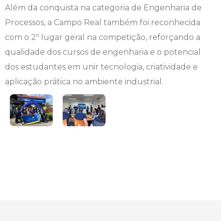
Além da conquista na categoria de Engenharia de
Processos, a Campo Real também foi reconhecida
Psicologia
Segunda Chamada
Publicações Científicas
com o 2º lugar geral na competição, reforçando a
Publicidade e Propaganda
Seguro Escolar
Revistas Campo Real
qualidade dos cursos de engenharia e o potencial
dos estudantes em unir tecnologia, criatividade e
Sapien
WhatsApp Campo Real
aplicação prática no ambiente industrial.
Simulado Preparatório