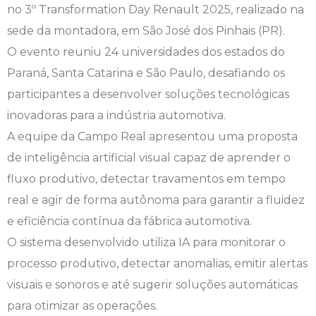
no 3º Transformation Day Renault 2025, realizado na
Engenharia de Software
Ensalamento
Editais
sede da montadora, em São José dos Pinhais (PR).
O evento reuniu 24 universidades dos estados do
Engenharia Elétrica
Horário de Aulas
Extensão
Paraná, Santa Catarina e São Paulo, desafiando os
participantes a desenvolver soluções tecnológicas
Engenharia Mecânica
Manual do Acadêmico
Infocampo
inovadoras para a indústria automotiva.
Farmácia
Manual de Formatura
Intercampo
A equipe da Campo Real apresentou uma proposta
de inteligência artificial visual capaz de aprender o
Fisioterapia
Manual de Trabalhos Acadêmicos
Logos Campo Real
fluxo produtivo, detectar travamentos em tempo
real e agir de forma autônoma para garantir a fluidez
Medicina
Minha Biblioteca
NAPP e NAPC
e eficiência contínua da fábrica automotiva.
Medicina Veterinária
Núcleo de Apoio Psicopedagógico
Portal do Egresso
O sistema desenvolvido utiliza IA para monitorar o
processo produtivo, detectar anomalias, emitir alertas
Nutrição
Ouvidoria
Portal do RH
visuais e sonoros e até sugerir soluções automáticas
para otimizar as operações.
Odontologia
Plano de Ensino
Programa de Monitoria