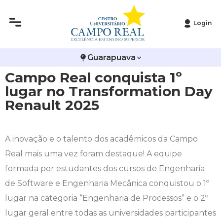
Login
Histórico
Administração
Vestibular de Inverno
2ª Via de Boleto
Avalie a Campo Real
Guarapuava
Reitoria
Arquitetura e Urbanismo
Vestibular de Medicina
Atestado de Matrícula
Bolsas e Incentivos
Campo Real conquista 1º
Infraestrutura
Biomedicina
Atividades Complementares e Sociais
CPA
lugar no Transformation Day
Renault 2025
Editais
Ciências Contábeis
Biblioteca
COLAP
Publicações Institucionais
Direito
Calendário Acadêmico
Comissão de Ética no Uso de Animais
A inovação e o talento dos acadêmicos da Campo
Real mais uma vez foram destaque! A equipe
Enfermagem
Calendário de Provas
Comitê de Ética em Pesquisa
formada por estudantes dos cursos de Engenharia
de Software e Engenharia Mecânica conquistou o 1º
Engenharia Agronômica
Carteirinha de Estudante
Diploma Digital
lugar na categoria “Engenharia de Processos” e o 2º
lugar geral entre todas as universidades participantes
Engenharia Civil
Central de Estágios - TCC
Educação em Direitos Humanos