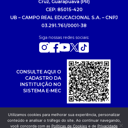
Cruz, Guarapuava (PR)
CEP: 85015-420
UB – CAMPO REAL EDUCACIONAL S.A. – CNPJ
03.291.761/0001-38
Siga nossas redes sociais:
CONSULTE AQUI O
CADASTRO DA
INSTITUIÇÃO NO
SISTEMA E-MEC
Utilizamos cookies para melhorar sua experiência, personalizar
conteúdo e analisar o tráfego do site. Ao continuar navegando,
Copyright 2026. Todos os direitos reservados.
você concorda com as
Políticas de Cookies
e de
Privacidade
Desenvolvimento: POR FUEL AGÊNCIA WEB