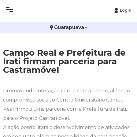
Login
Histórico
Administração
Vestibular de Inverno
2ª Via de Boleto
Avalie a Campo Real
Guarapuava
Reitoria
Arquitetura e Urbanismo
Vestibular de Medicina
Atestado de Matrícula
Bolsas e Incentivos
Campo Real e Prefeitura de
Infraestrutura
Biomedicina
Atividades Complementares e Sociais
CPA
Irati firmam parceria para
Castramóvel
Editais
Ciências Contábeis
Biblioteca
COLAP
Publicações Institucionais
Direito
Calendário Acadêmico
Comissão de Ética no Uso de Animais
Promovendo interação com a comunidade, além do
compromisso social, o Centro Universitário Campo
Enfermagem
Calendário de Provas
Comitê de Ética em Pesquisa
Real firmou uma parceria com a Prefeitura de Irati,
Engenharia Agronômica
Carteirinha de Estudante
Diploma Digital
para o Projeto Castramóvel.
A ação possibilitará o desenvolvimento de atividades
Engenharia Civil
Central de Estágios - TCC
Educação em Direitos Humanos
em conjunto, além da possibilidade da participação