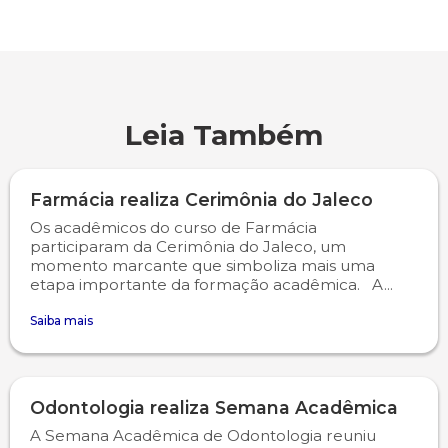
Psicologia
Segunda Chamada
Publicações Científicas
Publicidade e Propaganda
Seguro Escolar
Revistas Campo Real
Leia Também
Sapien
WhatsApp Campo Real
Farmácia realiza Cerimônia do Jaleco
Simulado Preparatório
Os acadêmicos do curso de Farmácia
participaram da Cerimônia do Jaleco, um
momento marcante que simboliza mais uma
etapa importante da formação acadêmica. A...
Saiba mais
Odontologia realiza Semana Acadêmica
A Semana Acadêmica de Odontologia reuniu