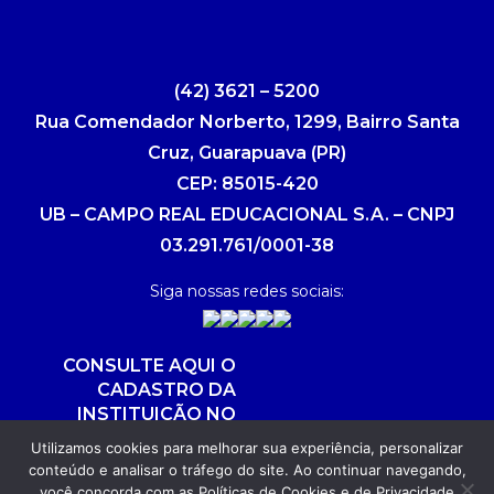
(42) 3621 – 5200
Rua Comendador Norberto, 1299, Bairro Santa
Cruz, Guarapuava (PR)
CEP: 85015-420
UB – CAMPO REAL EDUCACIONAL S.A. – CNPJ
03.291.761/0001-38
Siga nossas redes sociais:
CONSULTE AQUI O
CADASTRO DA
INSTITUIÇÃO NO
SISTEMA E-MEC
Utilizamos cookies para melhorar sua experiência, personalizar
conteúdo e analisar o tráfego do site. Ao continuar navegando,
você concorda com as
Políticas de Cookies
e de
Privacidade