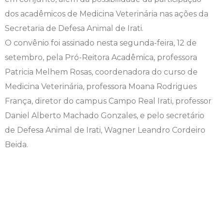
dos acadêmicos de Medicina Veterinária nas ações da
Engenharia de Software
Ensalamento
Editais
Secretaria de Defesa Animal de Irati.
Engenharia Elétrica
Horário de Aulas
Extensão
O convênio foi assinado nesta segunda-feira, 12 de
setembro, pela Pró-Reitora Acadêmica, professora
Engenharia Mecânica
Manual do Acadêmico
Infocampo
Patricia Melhem Rosas, coordenadora do curso de
Medicina Veterinária, professora Moana Rodrigues
Farmácia
Manual de Formatura
Intercampo
França, diretor do campus Campo Real Irati, professor
Daniel Alberto Machado Gonzales, e pelo secretário
Fisioterapia
Manual de Trabalhos Acadêmicos
Logos Campo Real
de Defesa Animal de Irati, Wagner Leandro Cordeiro
Medicina
Minha Biblioteca
NAPP e NAPC
Beida.
Medicina Veterinária
Núcleo de Apoio Psicopedagógico
Portal do Egresso
Nutrição
Ouvidoria
Portal do RH
Odontologia
Plano de Ensino
Programa de Monitoria