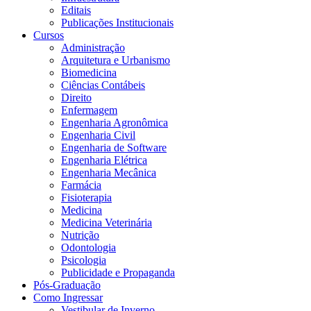
Editais
Publicações Institucionais
Cursos
Administração
Arquitetura e Urbanismo
Biomedicina
Ciências Contábeis
Direito
Enfermagem
Engenharia Agronômica
Engenharia Civil
Engenharia de Software
Engenharia Elétrica
Engenharia Mecânica
Farmácia
Fisioterapia
Medicina
Medicina Veterinária
Nutrição
Odontologia
Psicologia
Publicidade e Propaganda
Pós-Graduação
Como Ingressar
Vestibular de Inverno