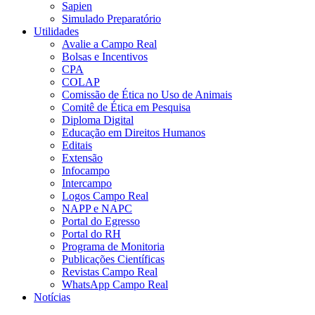
Sapien
Simulado Preparatório
Utilidades
Avalie a Campo Real
Bolsas e Incentivos
CPA
COLAP
Comissão de Ética no Uso de Animais
Comitê de Ética em Pesquisa
Diploma Digital
Educação em Direitos Humanos
Editais
Extensão
Infocampo
Intercampo
Logos Campo Real
NAPP e NAPC
Portal do Egresso
Portal do RH
Programa de Monitoria
Publicações Científicas
Revistas Campo Real
WhatsApp Campo Real
Notícias