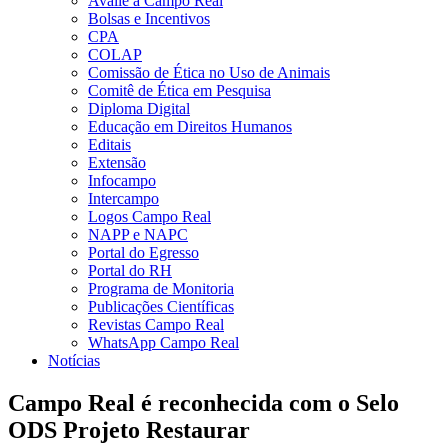
Avalie a Campo Real
Bolsas e Incentivos
CPA
COLAP
Comissão de Ética no Uso de Animais
Comitê de Ética em Pesquisa
Diploma Digital
Educação em Direitos Humanos
Editais
Extensão
Infocampo
Intercampo
Logos Campo Real
NAPP e NAPC
Portal do Egresso
Portal do RH
Programa de Monitoria
Publicações Científicas
Revistas Campo Real
WhatsApp Campo Real
Notícias
Campo Real é reconhecida com o Selo
ODS Projeto Restaurar