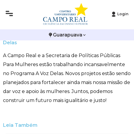
Login
Histórico
Administração
Vestibular de Inverno
2ª Via de Boleto
Avalie a Campo Real
Campo Real em parceria com a Secretaria de
Guarapuava
Reitoria
Arquitetura e Urbanismo
Vestibular de Medicina
Atestado de Matrícula
Bolsas e Incentivos
Políticas Públicas Para Mulheres no Programa A Voz
Delas
Infraestrutura
Biomedicina
Atividades Complementares e Sociais
CPA
A Campo Real e a Secretaria de Políticas Públicas
Para Mulheres estão trabalhando incansavelmente
Editais
Ciências Contábeis
Biblioteca
COLAP
no Programa A Voz Delas. Novos projetos estão sendo
planejados para fortalecer ainda mais nossa missão de
Publicações Institucionais
Direito
Calendário Acadêmico
Comissão de Ética no Uso de Animais
dar voz e apoio às mulheres. Juntos, podemos
Enfermagem
Calendário de Provas
Comitê de Ética em Pesquisa
construir um futuro mais igualitário e justo!
Engenharia Agronômica
Carteirinha de Estudante
Diploma Digital
Leia Também
Engenharia Civil
Central de Estágios - TCC
Educação em Direitos Humanos