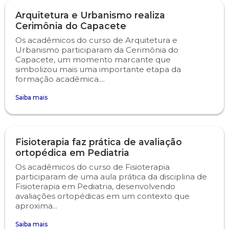
Arquitetura e Urbanismo realiza
Engenharia de Software
Ensalamento
Editais
Cerimônia do Capacete
Os acadêmicos do curso de Arquitetura e
Engenharia Elétrica
Horário de Aulas
Extensão
Urbanismo participaram da Cerimônia do
Capacete, um momento marcante que
simbolizou mais uma importante etapa da
Engenharia Mecânica
Manual do Acadêmico
Infocampo
formação acadêmica....
Farmácia
Manual de Formatura
Intercampo
Saiba mais
Fisioterapia
Manual de Trabalhos Acadêmicos
Logos Campo Real
Fisioterapia faz prática de avaliação
Medicina
Minha Biblioteca
NAPP e NAPC
ortopédica em Pediatria
Os acadêmicos do curso de Fisioterapia
Medicina Veterinária
Núcleo de Apoio Psicopedagógico
Portal do Egresso
participaram de uma aula prática da disciplina de
Fisioterapia em Pediatria, desenvolvendo
avaliações ortopédicas em um contexto que
Nutrição
Ouvidoria
Portal do RH
aproxima...
Saiba mais
Odontologia
Plano de Ensino
Programa de Monitoria