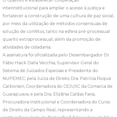
O objetivo é estabelecer cooperação
interinstitucional para ampliar o acesso à justiça e
Psicologia
Segunda Chamada
Publicações Científicas
fortalecer a construção de uma cultura de paz social,
por meio da utilização de métodos consensuais de
Publicidade e Propaganda
Seguro Escolar
Revistas Campo Real
solução de conflitos, tanto na esfera pré-processual
Sapien
WhatsApp Campo Real
quanto extraprocessual, além da promoção de
atividades de cidadania.
Simulado Preparatório
A assinatura foi oficializada pelo Desembargador Dr.
Fábio Haick Dalla Vecchia, Supervisor-Geral do
Sistema de Juizados Especiais e Presidente do
NUPEMEC; pela Juíza de Direito Dra. Patrícia Roque
Carbonieri, Coordenadora do CEJUSC da Comarca de
Guarapuava; e pela Dra. Elizânia Caldas Faria,
Procuradora Institucional e Coordenadora do Curso
de Direito da Campo Real, representando a