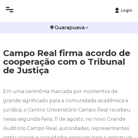
Login
Histórico
Administração
Vestibular de Inverno
2ª Via de Boleto
Avalie a Campo Real
Guarapuava
Reitoria
Arquitetura e Urbanismo
Vestibular de Medicina
Atestado de Matrícula
Bolsas e Incentivos
Campo Real firma acordo de
Infraestrutura
Biomedicina
Atividades Complementares e Sociais
CPA
cooperação com o Tribunal
de Justiça
Editais
Ciências Contábeis
Biblioteca
COLAP
Publicações Institucionais
Direito
Calendário Acadêmico
Comissão de Ética no Uso de Animais
Em uma cerimônia marcada por momentos de
grande significado para a comunidade acadêmica e
Enfermagem
Calendário de Provas
Comitê de Ética em Pesquisa
jurídica, o Centro Universitário Campo Real recebeu
Engenharia Agronômica
Carteirinha de Estudante
Diploma Digital
nessa segunda-feira, 11 de agosto, no novo Grande
Auditório Campo Real, autoridades, representantes
Engenharia Civil
Central de Estágios - TCC
Educação em Direitos Humanos
institucionais e convidados especiais para a assinatura