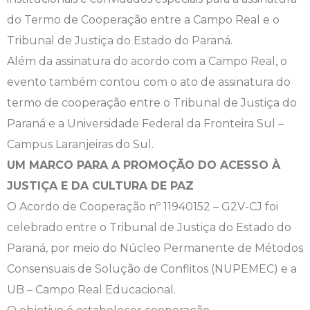
do Termo de Cooperação entre a Campo Real e o
Engenharia de Software
Ensalamento
Editais
Tribunal de Justiça do Estado do Paraná.
Engenharia Elétrica
Horário de Aulas
Extensão
Além da assinatura do acordo com a Campo Real, o
evento também contou com o ato de assinatura do
Engenharia Mecânica
Manual do Acadêmico
Infocampo
termo de cooperação entre o Tribunal de Justiça do
Paraná e a Universidade Federal da Fronteira Sul –
Farmácia
Manual de Formatura
Intercampo
Campus Laranjeiras do Sul.
UM MARCO PARA A PROMOÇÃO DO ACESSO À
Fisioterapia
Manual de Trabalhos Acadêmicos
Logos Campo Real
JUSTIÇA E DA CULTURA DE PAZ
Medicina
Minha Biblioteca
NAPP e NAPC
O Acordo de Cooperação nº 11940152 – G2V-CJ foi
celebrado entre o Tribunal de Justiça do Estado do
Medicina Veterinária
Núcleo de Apoio Psicopedagógico
Portal do Egresso
Paraná, por meio do Núcleo Permanente de Métodos
Consensuais de Solução de Conflitos (NUPEMEC) e a
Nutrição
Ouvidoria
Portal do RH
UB – Campo Real Educacional.
Odontologia
Plano de Ensino
Programa de Monitoria