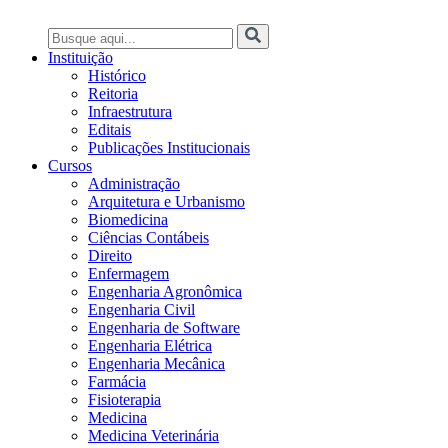
Instituição
Histórico
Reitoria
Infraestrutura
Editais
Publicações Institucionais
Cursos
Administração
Arquitetura e Urbanismo
Biomedicina
Ciências Contábeis
Direito
Enfermagem
Engenharia Agronômica
Engenharia Civil
Engenharia de Software
Engenharia Elétrica
Engenharia Mecânica
Farmácia
Fisioterapia
Medicina
Medicina Veterinária