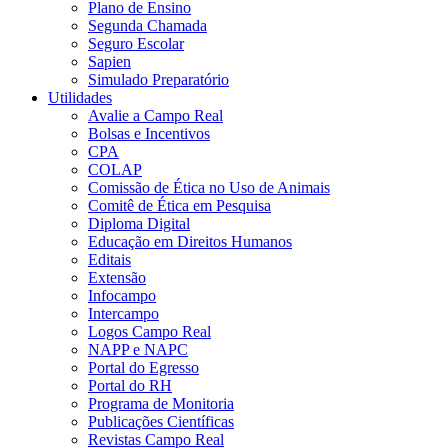
Plano de Ensino
Segunda Chamada
Seguro Escolar
Sapien
Simulado Preparatório
Utilidades
Avalie a Campo Real
Bolsas e Incentivos
CPA
COLAP
Comissão de Ética no Uso de Animais
Comitê de Ética em Pesquisa
Diploma Digital
Educação em Direitos Humanos
Editais
Extensão
Infocampo
Intercampo
Logos Campo Real
NAPP e NAPC
Portal do Egresso
Portal do RH
Programa de Monitoria
Publicações Científicas
Revistas Campo Real