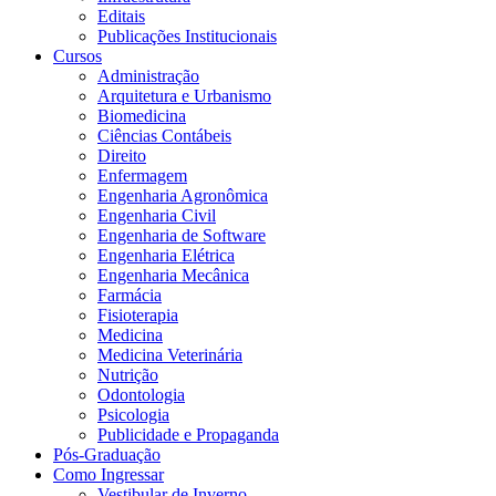
Editais
Publicações Institucionais
Cursos
Administração
Arquitetura e Urbanismo
Biomedicina
Ciências Contábeis
Direito
Enfermagem
Engenharia Agronômica
Engenharia Civil
Engenharia de Software
Engenharia Elétrica
Engenharia Mecânica
Farmácia
Fisioterapia
Medicina
Medicina Veterinária
Nutrição
Odontologia
Psicologia
Publicidade e Propaganda
Pós-Graduação
Como Ingressar
Vestibular de Inverno