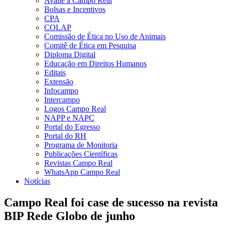
Avalie a Campo Real
Bolsas e Incentivos
CPA
COLAP
Comissão de Ética no Uso de Animais
Comitê de Ética em Pesquisa
Diploma Digital
Educação em Direitos Humanos
Editais
Extensão
Infocampo
Intercampo
Logos Campo Real
NAPP e NAPC
Portal do Egresso
Portal do RH
Programa de Monitoria
Publicações Científicas
Revistas Campo Real
WhatsApp Campo Real
Notícias
Campo Real foi case de sucesso na revista
BIP Rede Globo de junho