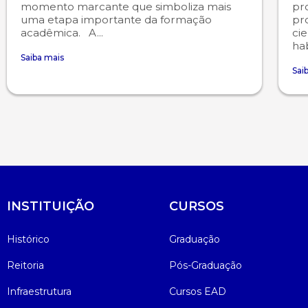
momento marcante que simboliza mais
pr
uma etapa importante da formação
pr
acadêmica. A...
cie
hab
Saiba mais
Sai
INSTITUIÇÃO
CURSOS
Histórico
Graduação
Reitoria
Pós-Graduação
Infraestrutura
Cursos EAD