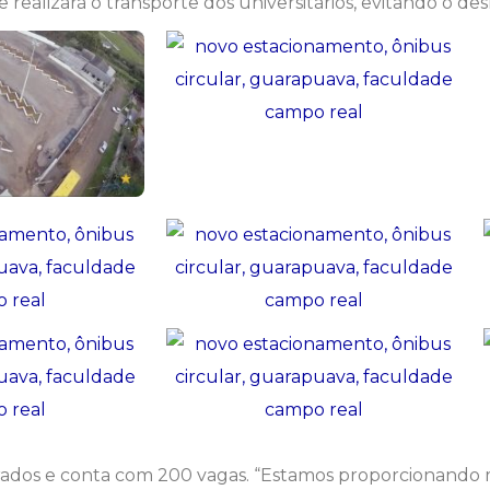
 realizará o transporte dos universitários, evitando o de
drados e conta com 200 vagas. “Estamos proporcionando