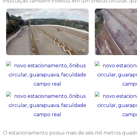
instituição também investiu em um ônibus circular, que
Psicologia
Segunda Chamada
Publicações Científicas
Publicidade e Propaganda
Seguro Escolar
Revistas Campo Real
Sapien
WhatsApp Campo Real
Simulado Preparatório
O estacionamento possui mais de seis mil metros qua