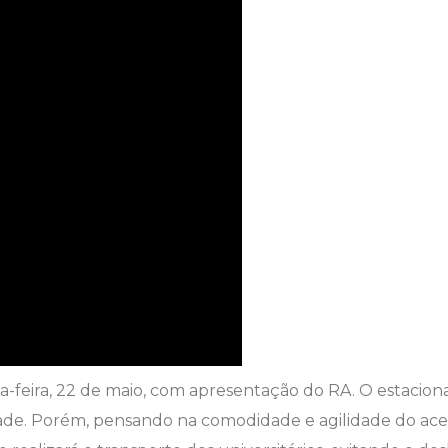
da-feira, 22 de maio, com apresentação do RA. O estacio
ade. Porém, pensando na comodidade e agilidade do aces