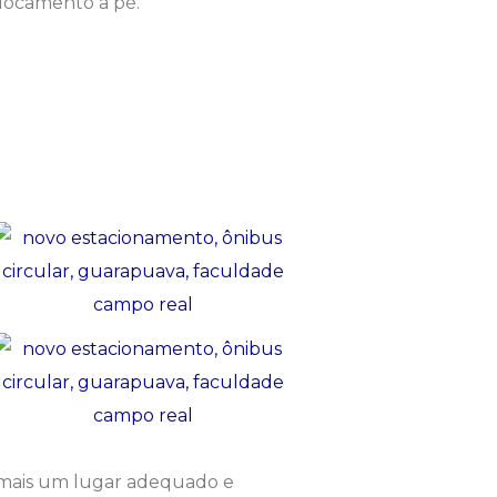
slocamento a pé.
 mais um lugar adequado e