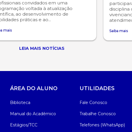
ofissionais convidados em uma
participa
ogramação voltada à atualização
disciplina
ntífica, ao desenvolvimento de
vivencian
ilidades práticas e ao...
atendiment
ba mais
Saiba mais
LEIA MAIS NOTÍCIAS
ÁREA DO ALUNO
UTILIDADES
Biblioteca
Fale Conosco
Manual do Acadêmico
Trabalhe Conosco
Estágios/TCC
Telefones (WhatsApp)