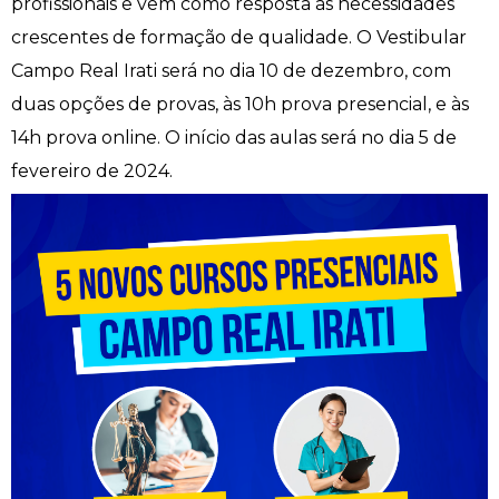
profissionais e vêm como resposta às necessidades
crescentes de formação de qualidade. O Vestibular
Engenharia de Software
Ensalamento
Editais
Campo Real Irati será no dia 10 de dezembro, com
Engenharia Elétrica
Horário de Aulas
Extensão
duas opções de provas, às 10h prova presencial, e às
14h prova online. O início das aulas será no dia 5 de
Engenharia Mecânica
Manual do Acadêmico
Infocampo
fevereiro de 2024.
Farmácia
Manual de Formatura
Intercampo
Fisioterapia
Manual de Trabalhos Acadêmicos
Logos Campo Real
Medicina
Minha Biblioteca
NAPP e NAPC
Medicina Veterinária
Núcleo de Apoio Psicopedagógico
Portal do Egresso
Nutrição
Ouvidoria
Portal do RH
Odontologia
Plano de Ensino
Programa de Monitoria