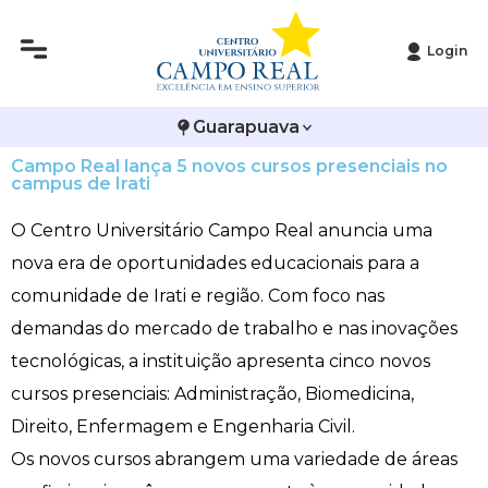
Login
Histórico
Administração
Vestibular de Inverno
2ª Via de Boleto
Avalie a Campo Real
Guarapuava
Reitoria
Arquitetura e Urbanismo
Vestibular de Medicina
Atestado de Matrícula
Bolsas e Incentivos
Campo Real lança 5 novos cursos presenciais no
campus de Irati
Infraestrutura
Biomedicina
Atividades Complementares e Sociais
CPA
O Centro Universitário Campo Real anuncia uma
Editais
Ciências Contábeis
Biblioteca
COLAP
nova era de oportunidades educacionais para a
comunidade de Irati e região. Com foco nas
Publicações Institucionais
Direito
Calendário Acadêmico
Comissão de Ética no Uso de Animais
demandas do mercado de trabalho e nas inovações
Enfermagem
Calendário de Provas
Comitê de Ética em Pesquisa
tecnológicas, a instituição apresenta cinco novos
cursos presenciais: Administração, Biomedicina,
Engenharia Agronômica
Carteirinha de Estudante
Diploma Digital
Direito, Enfermagem e Engenharia Civil.
Os novos cursos abrangem uma variedade de áreas
Engenharia Civil
Central de Estágios - TCC
Educação em Direitos Humanos