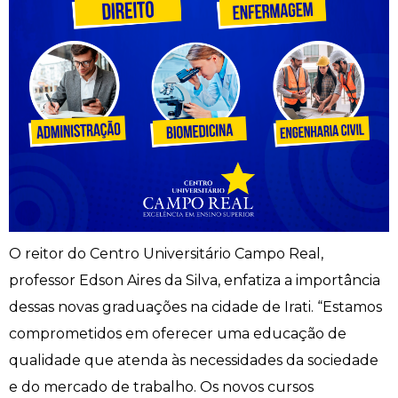
Psicologia
Segunda Chamada
Publicações Científicas
Publicidade e Propaganda
Seguro Escolar
Revistas Campo Real
Sapien
WhatsApp Campo Real
Simulado Preparatório
O reitor do Centro Universitário Campo Real,
professor Edson Aires da Silva, enfatiza a importância
dessas novas graduações na cidade de Irati. “Estamos
comprometidos em oferecer uma educação de
qualidade que atenda às necessidades da sociedade
e do mercado de trabalho. Os novos cursos