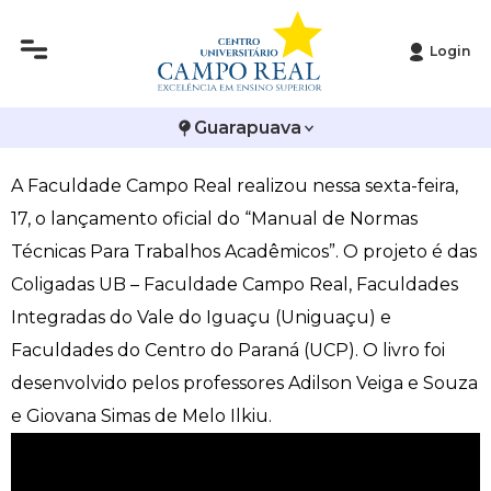
Login
Histórico
Administração
Vestibular de Inverno
2ª Via de Boleto
Avalie a Campo Real
Campo Real lança “Manual de Normas Técnicas
Guarapuava
Reitoria
Arquitetura e Urbanismo
Vestibular de Medicina
Atestado de Matrícula
Bolsas e Incentivos
Para Trabalhos Acadêmicos”
A Faculdade Campo Real realizou nessa sexta-feira,
Infraestrutura
Biomedicina
Atividades Complementares e Sociais
CPA
17, o lançamento oficial do “Manual de Normas
Editais
Ciências Contábeis
Biblioteca
COLAP
Técnicas Para Trabalhos Acadêmicos”. O projeto é das
Coligadas UB – Faculdade Campo Real, Faculdades
Publicações Institucionais
Direito
Calendário Acadêmico
Comissão de Ética no Uso de Animais
Integradas do Vale do Iguaçu (Uniguaçu) e
Faculdades do Centro do Paraná (UCP). O livro foi
Enfermagem
Calendário de Provas
Comitê de Ética em Pesquisa
desenvolvido pelos professores Adilson Veiga e Souza
e Giovana Simas de Melo Ilkiu.
Engenharia Agronômica
Carteirinha de Estudante
Diploma Digital
Engenharia Civil
Central de Estágios - TCC
Educação em Direitos Humanos