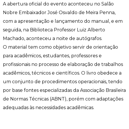
A abertura oficial do evento aconteceu no Salão
Nobre Embaixador José Osvaldo de Meira Penna,
Psicologia
Segunda Chamada
Publicações Científicas
com a apresentação e lançamento do manual, e em
Publicidade e Propaganda
Seguro Escolar
Revistas Campo Real
seguida, na Biblioteca Professor Luiz Alberto
Machado, aconteceu a noite de autógrafos.
Sapien
WhatsApp Campo Real
O material tem como objetivo servir de orientação
para acadêmicos, estudantes, professores e
Simulado Preparatório
profissionais no processo de elaboração de trabalhos
acadêmicos, técnicos e científicos. O livro obedece a
um conjunto de procedimentos operacionais, tendo
por base fontes especializadas da Associação Brasileira
de Normas Técnicas (ABNT), porém com adaptações
adequadas às necessidades acadêmicas.