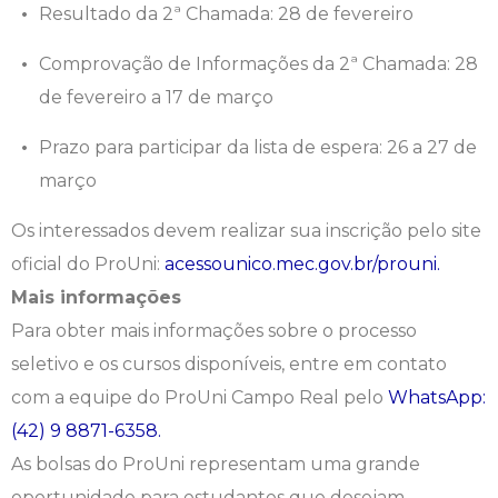
Resultado da 2ª Chamada: 28 de fevereiro
Psicologia
Segunda Chamada
Publicações Científicas
Comprovação de Informações da 2ª Chamada: 28
de fevereiro a 17 de março
Publicidade e Propaganda
Seguro Escolar
Revistas Campo Real
Prazo para participar da lista de espera: 26 a 27 de
Sapien
WhatsApp Campo Real
março
Simulado Preparatório
Os interessados devem realizar sua inscrição pelo site
oficial do ProUni:
acessounico.mec.gov.br/prouni.
Mais informações
Para obter mais informações sobre o processo
seletivo e os cursos disponíveis, entre em contato
com a equipe do ProUni Campo Real pelo
WhatsApp:
(42) 9 8871-6358.
As bolsas do ProUni representam uma grande
oportunidade para estudantes que desejam