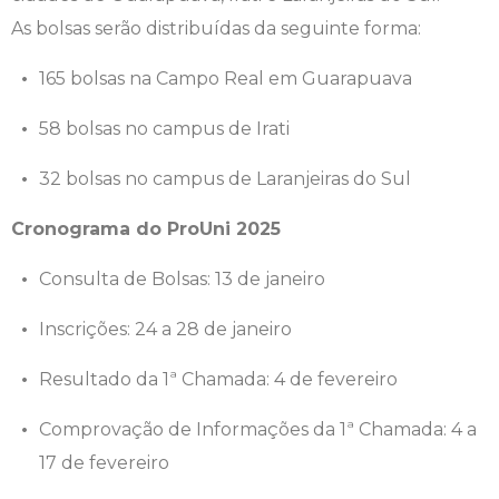
As bolsas serão distribuídas da seguinte forma:
Engenharia de Software
Ensalamento
Editais
165 bolsas na Campo Real em Guarapuava
Engenharia Elétrica
Horário de Aulas
Extensão
58 bolsas no campus de Irati
Engenharia Mecânica
Manual do Acadêmico
Infocampo
32 bolsas no campus de Laranjeiras do Sul
Farmácia
Manual de Formatura
Intercampo
Cronograma do ProUni 2025
Fisioterapia
Manual de Trabalhos Acadêmicos
Logos Campo Real
Consulta de Bolsas: 13 de janeiro
Medicina
Minha Biblioteca
NAPP e NAPC
Inscrições: 24 a 28 de janeiro
Resultado da 1ª Chamada: 4 de fevereiro
Medicina Veterinária
Núcleo de Apoio Psicopedagógico
Portal do Egresso
Comprovação de Informações da 1ª Chamada: 4 a
Nutrição
Ouvidoria
Portal do RH
17 de fevereiro
Odontologia
Plano de Ensino
Programa de Monitoria