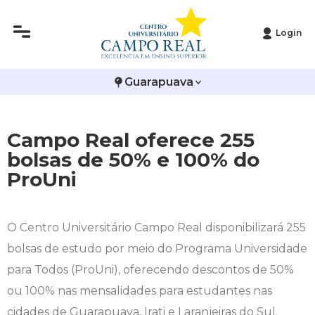
Login
Histórico
Administração
Vestibular de Inverno
2ª Via de Boleto
Avalie a Campo Real
Guarapuava
Reitoria
Arquitetura e Urbanismo
Vestibular de Medicina
Atestado de Matrícula
Bolsas e Incentivos
Infraestrutura
Biomedicina
Atividades Complementares e Sociais
CPA
Campo Real oferece 255
bolsas de 50% e 100% do
Editais
Ciências Contábeis
Biblioteca
COLAP
ProUni
Publicações Institucionais
Direito
Calendário Acadêmico
Comissão de Ética no Uso de Animais
O Centro Universitário Campo Real disponibilizará 255
Enfermagem
Calendário de Provas
Comitê de Ética em Pesquisa
bolsas de estudo por meio do Programa Universidade
Engenharia Agronômica
Carteirinha de Estudante
Diploma Digital
para Todos (ProUni), oferecendo descontos de 50%
ou 100% nas mensalidades para estudantes nas
Engenharia Civil
Central de Estágios - TCC
Educação em Direitos Humanos
cidades de Guarapuava, Irati e Laranjeiras do Sul.