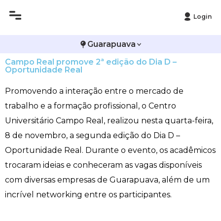
Login
Histórico
Administração
Vestibular de Inverno
2ª Via de Boleto
Avalie a Campo Real
Guarapuava
Campo Real promove 2ª edição do Dia D –
Reitoria
Arquitetura e Urbanismo
Vestibular de Medicina
Atestado de Matrícula
Bolsas e Incentivos
Oportunidade Real
Infraestrutura
Biomedicina
Atividades Complementares e Sociais
CPA
Promovendo a interação entre o mercado de
trabalho e a formação profissional, o Centro
Editais
Ciências Contábeis
Biblioteca
COLAP
Universitário Campo Real, realizou nesta quarta-feira,
8 de novembro, a segunda edição do Dia D –
Publicações Institucionais
Direito
Calendário Acadêmico
Comissão de Ética no Uso de Animais
Oportunidade Real. Durante o evento, os acadêmicos
Enfermagem
Calendário de Provas
Comitê de Ética em Pesquisa
trocaram ideias e conheceram as vagas disponíveis
com diversas empresas de Guarapuava, além de um
Engenharia Agronômica
Carteirinha de Estudante
Diploma Digital
incrível networking entre os participantes.
Engenharia Civil
Central de Estágios - TCC
Educação em Direitos Humanos