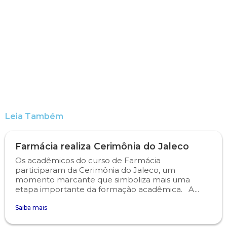
Engenharia de Software
Ensalamento
Editais
Engenharia Elétrica
Horário de Aulas
Extensão
Engenharia Mecânica
Manual do Acadêmico
Infocampo
Farmácia
Manual de Formatura
Intercampo
Leia Também
Fisioterapia
Manual de Trabalhos Acadêmicos
Logos Campo Real
Farmácia realiza Cerimônia do Jaleco
Medicina
Minha Biblioteca
NAPP e NAPC
Os acadêmicos do curso de Farmácia
participaram da Cerimônia do Jaleco, um
Medicina Veterinária
Núcleo de Apoio Psicopedagógico
Portal do Egresso
momento marcante que simboliza mais uma
etapa importante da formação acadêmica. A...
Nutrição
Ouvidoria
Portal do RH
Saiba mais
Odontologia
Plano de Ensino
Programa de Monitoria