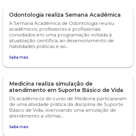
Psicologia
Segunda Chamada
Publicações Científicas
Odontologia realiza Semana Acadêmica
A Semana Acadêmica de Odontologia reuniu
acadêmicos, professores e profissionais
Publicidade e Propaganda
Seguro Escolar
Revistas Campo Real
convidados em uma programação voltada à
atualização científica, ao desenvolvimento de
Sapien
WhatsApp Campo Real
habilidades práticas e ao...
Saiba mais
Simulado Preparatório
Medicina realiza simulação de
atendimento em Suporte Básico de Vida
Os acadêmicos do curso de Medicina participaram
de uma atividade prática da disciplina de Suporte
Básico de Vida, vivenciando uma simulação de
atendimento a vítimas...
Saiba mais