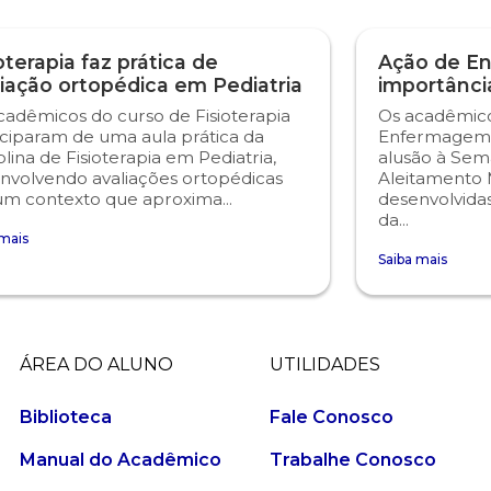
oterapia faz prática de
Ação de E
liação ortopédica em Pediatria
importânc
cadêmicos do curso de Fisioterapia
Os acadêmico
iciparam de uma aula prática da
Enfermagem 
plina de Fisioterapia em Pediatria,
alusão à Sem
nvolvendo avaliações ortopédicas
Aleitamento 
m contexto que aproxima...
desenvolvidas
da...
 mais
Saiba mais
ÁREA DO ALUNO
UTILIDADES
Biblioteca
Fale Conosco
Manual do Acadêmico
Trabalhe Conosco