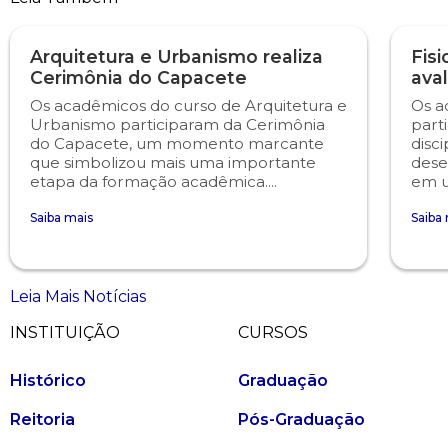
Arquitetura e Urbanismo realiza
Fisi
Cerimônia do Capacete
ava
Os acadêmicos do curso de Arquitetura e
Os a
Urbanismo participaram da Cerimônia
part
do Capacete, um momento marcante
disci
que simbolizou mais uma importante
dese
etapa da formação acadêmica....
em u
Saiba mais
Saiba
Leia Mais Notícias
INSTITUIÇÃO
CURSOS
Histórico
Graduação
Reitoria
Pós-Graduação