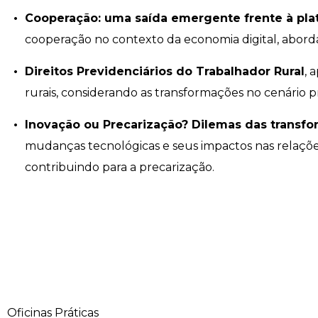
Cooperação: uma saída emergente frente à pla
Psicologia
Segunda Chamada
Publicações Científicas
cooperação no contexto da economia digital, aborda
Publicidade e Propaganda
Seguro Escolar
Revistas Campo Real
Direitos Previdenciários do Trabalhador Rural
, 
rurais, considerando as transformações no cenário pr
Sapien
WhatsApp Campo Real
Inovação ou Precarização? Dilemas das transf
Simulado Preparatório
mudanças tecnológicas e seus impactos nas relações
contribuindo para a precarização.
Oficinas Práticas