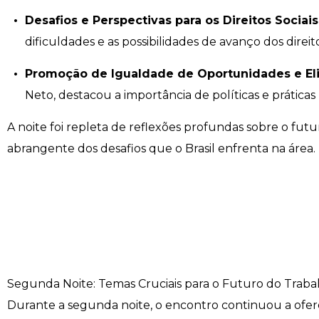
Desafios e Perspectivas para os Direitos Sociais
Engenharia de Software
Ensalamento
Editais
dificuldades e as possibilidades de avanço dos direito
Engenharia Elétrica
Horário de Aulas
Extensão
Promoção de Igualdade de Oportunidades e El
Neto, destacou a importância de políticas e práticas
Engenharia Mecânica
Manual do Acadêmico
Infocampo
A noite foi repleta de reflexões profundas sobre o futur
Farmácia
Manual de Formatura
Intercampo
abrangente dos desafios que o Brasil enfrenta na área.
Fisioterapia
Manual de Trabalhos Acadêmicos
Logos Campo Real
Medicina
Minha Biblioteca
NAPP e NAPC
Medicina Veterinária
Núcleo de Apoio Psicopedagógico
Portal do Egresso
Nutrição
Ouvidoria
Portal do RH
Segunda Noite: Temas Cruciais para o Futuro do Traba
Durante a segunda noite, o encontro continuou a ofere
Odontologia
Plano de Ensino
Programa de Monitoria