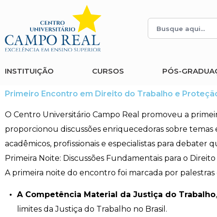
Histórico
Administração
Vestibular de Inverno
2ª Via de Boleto
Avalie a Campo Real
Reitoria
Arquitetura e Urbanismo
Vestibular de Medicina
Atestado de Matrícula
Bolsas e Incentivos
INSTITUIÇÃO
CURSOS
PÓS-GRADUA
Infraestrutura
Biomedicina
Atividades Complementares e Sociais
CPA
Primeiro Encontro em Direito do Trabalho e Proteção
Editais
Ciências Contábeis
Biblioteca
COLAP
O Centro Universitário Campo Real promoveu a primeir
proporcionou discussões enriquecedoras sobre temas esse
Publicações Institucionais
Direito
Calendário Acadêmico
Comissão de Ética no Uso de Animais
acadêmicos, profissionais e especialistas para debate
Primeira Noite: Discussões Fundamentais para o Direit
Enfermagem
Calendário de Provas
Comitê de Ética em Pesquisa
A primeira noite do encontro foi marcada por palestras 
Engenharia Agronômica
Carteirinha de Estudante
Diploma Digital
A Competência Material da Justiça do Trabalho
limites da Justiça do Trabalho no Brasil.
Engenharia Civil
Central de Estágios - TCC
Educação em Direitos Humanos