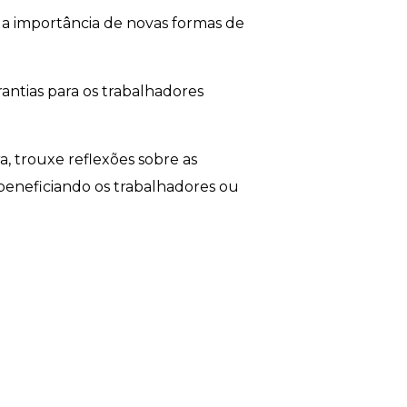
u a importância de novas formas de
rantias para os trabalhadores
a, trouxe reflexões sobre as
 beneficiando os trabalhadores ou