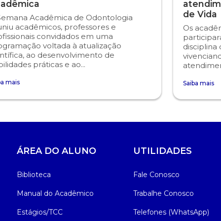
adêmica
atendim
de Vida
Semana Acadêmica de Odontologia
uniu acadêmicos, professores e
Os acadêm
ofissionais convidados em uma
participa
ogramação voltada à atualização
disciplina
ntífica, ao desenvolvimento de
vivencian
ilidades práticas e ao...
atendiment
ba mais
Saiba mais
ÁREA DO ALUNO
UTILIDADES
Biblioteca
Fale Conosco
Manual do Acadêmico
Trabalhe Conosco
Estágios/TCC
Telefones (WhatsApp)