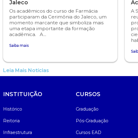
Jaleco
Ac
Os acadêmicos do curso de Farmácia
A 
participaram da Cerimônia do Jaleco, um
re
momento marcante que simboliza mais
pr
uma etapa importante da formação
pr
acadêmica. A...
cie
hab
Saiba mais
Sai
Leia Mais Notícias
INSTITUIÇÃO
CURSOS
Histórico
Graduação
Reitoria
Pós-Graduação
Infraestrutura
Cursos EAD