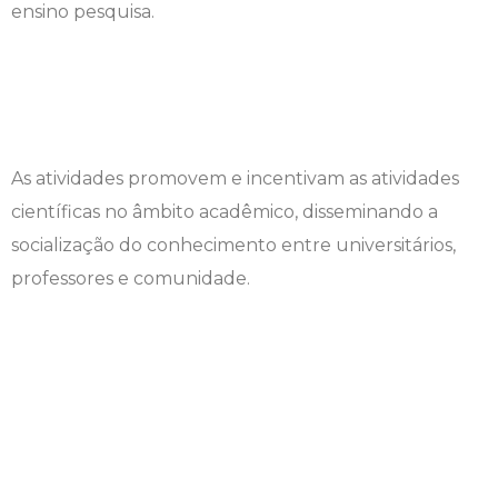
ensino pesquisa.
Psicologia
Segunda Chamada
Publicações Científicas
Publicidade e Propaganda
Seguro Escolar
Revistas Campo Real
Sapien
WhatsApp Campo Real
As atividades promovem e incentivam as atividades
científicas no âmbito acadêmico, disseminando a
Simulado Preparatório
socialização do conhecimento entre universitários,
professores e comunidade.