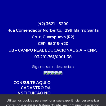
(42) 3621 – 5200
Rua Comendador Norberto, 1299, Bairro Santa
Cruz, Guarapuava (PR)
CEP: 85015-420
UB – CAMPO REAL EDUCACIONAL S.A. – CNPJ
03.291.761/0001-38
Siga nossas redes sociais:
CONSULTE AQUI O
CADASTRO DA
INSTITUIÇÃO NO
SISTEMA E-MEC
Utilizamos cookies para melhorar sua experiência, personalizar
conteúdo e analisar o tráfego do site. Ao continuar navegando,