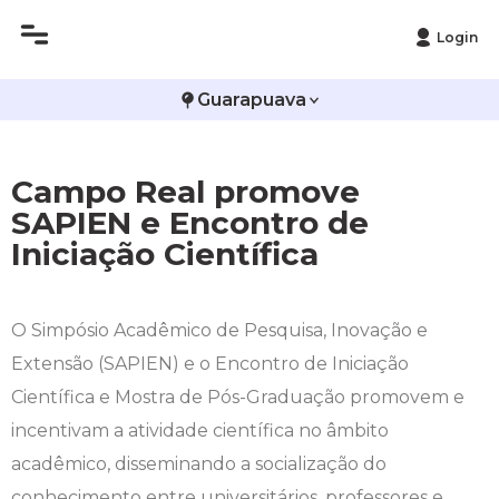
Login
Histórico
Administração
Vestibular de Inverno
2ª Via de Boleto
Avalie a Campo Real
Guarapuava
Reitoria
Arquitetura e Urbanismo
Vestibular de Medicina
Atestado de Matrícula
Bolsas e Incentivos
Campo Real promove
Infraestrutura
Biomedicina
Atividades Complementares e Sociais
CPA
SAPIEN e Encontro de
Iniciação Científica
Editais
Ciências Contábeis
Biblioteca
COLAP
Publicações Institucionais
Direito
Calendário Acadêmico
Comissão de Ética no Uso de Animais
O Simpósio Acadêmico de Pesquisa, Inovação e
Extensão (SAPIEN) e o Encontro de Iniciação
Enfermagem
Calendário de Provas
Comitê de Ética em Pesquisa
Científica e Mostra de Pós-Graduação promovem e
Engenharia Agronômica
Carteirinha de Estudante
Diploma Digital
incentivam a atividade científica no âmbito
acadêmico, disseminando a socialização do
Engenharia Civil
Central de Estágios - TCC
Educação em Direitos Humanos
conhecimento entre universitários, professores e