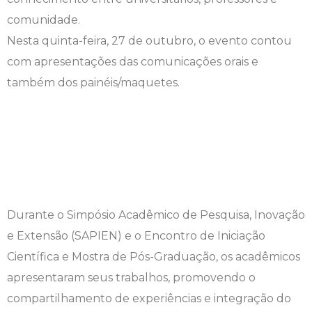
comunidade.
Engenharia de Software
Ensalamento
Editais
Nesta quinta-feira, 27 de outubro, o evento contou
Engenharia Elétrica
Horário de Aulas
Extensão
com apresentações das comunicações orais e
também dos painéis/maquetes.
Engenharia Mecânica
Manual do Acadêmico
Infocampo
Farmácia
Manual de Formatura
Intercampo
Fisioterapia
Manual de Trabalhos Acadêmicos
Logos Campo Real
Medicina
Minha Biblioteca
NAPP e NAPC
Durante o Simpósio Acadêmico de Pesquisa, Inovação
e Extensão (SAPIEN) e o Encontro de Iniciação
Medicina Veterinária
Núcleo de Apoio Psicopedagógico
Portal do Egresso
Científica e Mostra de Pós-Graduação, os acadêmicos
Nutrição
Ouvidoria
Portal do RH
apresentaram seus trabalhos, promovendo o
compartilhamento de experiências e integração do
Odontologia
Plano de Ensino
Programa de Monitoria