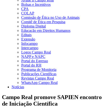
Avalie a Campo Real
Bolsas e Incentivos
CPA
COLAP
Comissão de Ética no Uso de Animais
Comitê de Ética em Pesquisa
Diploma Digital
Educação em Direitos Humanos
Editais
Extensão
Infocampo
Intercampo
Logos Campo Real
NAPP e NAPC
Portal do Egresso
Portal do RH
Programa de Monitoria
Publicações Científicas
Revistas Campo Real
WhatsApp Campo Real
Notícias
Campo Real promove SAPIEN encontro
de Iniciação Científica