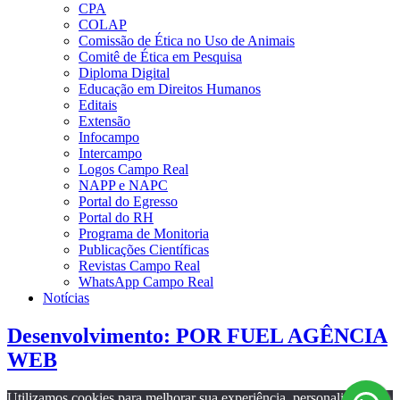
CPA
COLAP
Comissão de Ética no Uso de Animais
Comitê de Ética em Pesquisa
Diploma Digital
Educação em Direitos Humanos
Editais
Extensão
Infocampo
Intercampo
Logos Campo Real
NAPP e NAPC
Portal do Egresso
Portal do RH
Programa de Monitoria
Publicações Científicas
Revistas Campo Real
WhatsApp Campo Real
Notícias
Desenvolvimento: POR FUEL AGÊNCIA
WEB
Utilizamos cookies para melhorar sua experiência, personalizar