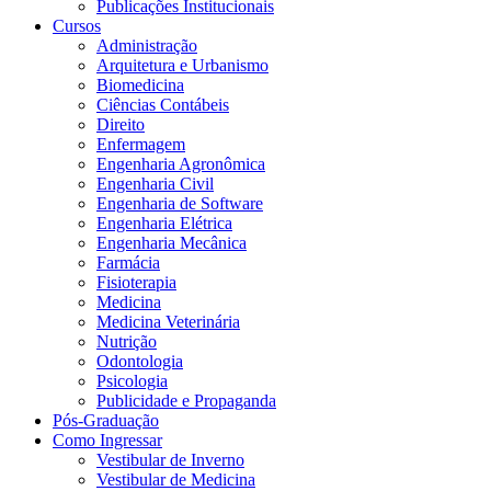
Publicações Institucionais
Cursos
Administração
Arquitetura e Urbanismo
Biomedicina
Ciências Contábeis
Direito
Enfermagem
Engenharia Agronômica
Engenharia Civil
Engenharia de Software
Engenharia Elétrica
Engenharia Mecânica
Farmácia
Fisioterapia
Medicina
Medicina Veterinária
Nutrição
Odontologia
Psicologia
Publicidade e Propaganda
Pós-Graduação
Como Ingressar
Vestibular de Inverno
Vestibular de Medicina