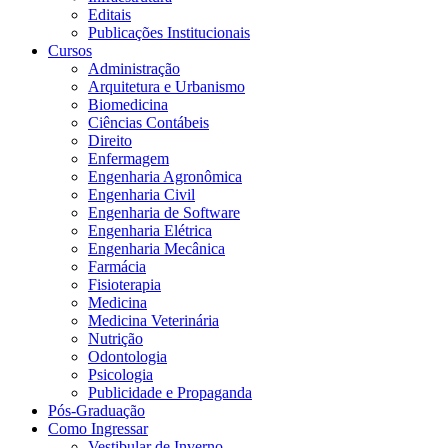
Editais
Publicações Institucionais
Cursos
Administração
Arquitetura e Urbanismo
Biomedicina
Ciências Contábeis
Direito
Enfermagem
Engenharia Agronômica
Engenharia Civil
Engenharia de Software
Engenharia Elétrica
Engenharia Mecânica
Farmácia
Fisioterapia
Medicina
Medicina Veterinária
Nutrição
Odontologia
Psicologia
Publicidade e Propaganda
Pós-Graduação
Como Ingressar
Vestibular de Inverno