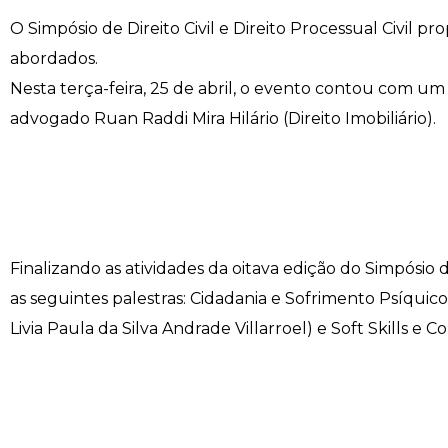
O Simpósio de Direito Civil e Direito Processual Civil p
Engenharia de Software
Ensalamento
Editais
abordados.
Engenharia Elétrica
Horário de Aulas
Extensão
Nesta terça-feira, 25 de abril, o evento contou com
advogado Ruan Raddi Mira Hilário (Direito Imobiliário).
Engenharia Mecânica
Manual do Acadêmico
Infocampo
Farmácia
Manual de Formatura
Intercampo
Fisioterapia
Manual de Trabalhos Acadêmicos
Logos Campo Real
Finalizando as atividades da oitava edição do Simpósio de
Medicina
Minha Biblioteca
NAPP e NAPC
as seguintes palestras: Cidadania e Sofrimento Psíquic
Livia Paula da Silva Andrade Villarroel) e Soft Skills 
Medicina Veterinária
Núcleo de Apoio Psicopedagógico
Portal do Egresso
Nutrição
Ouvidoria
Portal do RH
Odontologia
Plano de Ensino
Programa de Monitoria