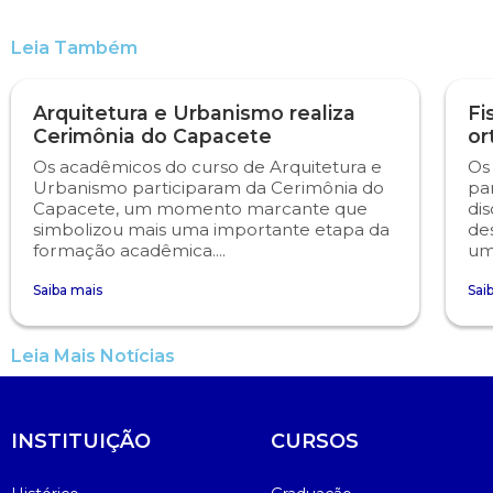
Leia Também
Psicologia
Segunda Chamada
Publicações Científicas
Publicidade e Propaganda
Seguro Escolar
Revistas Campo Real
Arquitetura e Urbanismo realiza
Fi
Cerimônia do Capacete
or
Sapien
WhatsApp Campo Real
Os acadêmicos do curso de Arquitetura e
Os
Urbanismo participaram da Cerimônia do
pa
Capacete, um momento marcante que
dis
Simulado Preparatório
simbolizou mais uma importante etapa da
de
formação acadêmica....
um
Saiba mais
Sai
Leia Mais Notícias
INSTITUIÇÃO
CURSOS