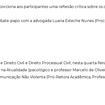
roporciona aos participantes uma reflexão crítica sobre os
 um bate-papo com a advogada Luana Esteche Nunes (Pr
 Direito Civil e Direito Processual Civil, nesta quarta-fei
o na Atualidade (psicológico e professor Marcelo de Oliv
e Comunicação Não Violenta (Pró-Reitora Acadêmica, Profes