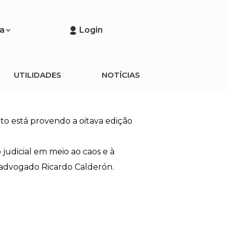
a
Login
UTILIDADES
NOTÍCIAS
o está provendo a oitava edição
 judicial em meio ao caos e à
o advogado Ricardo Calderón.