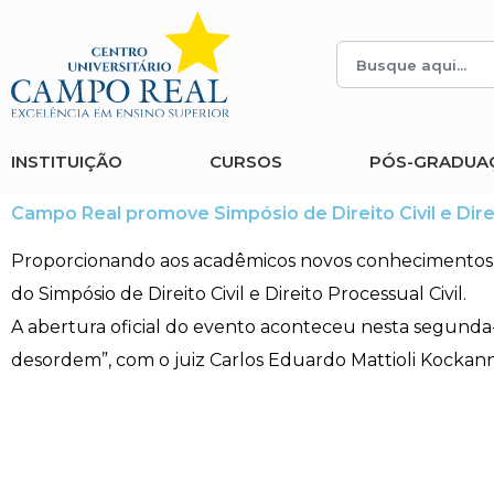
Histórico
Administração
Vestibular de Inverno
2ª Via de Boleto
Avalie a Campo Real
Reitoria
Arquitetura e Urbanismo
Vestibular de Medicina
Atestado de Matrícula
Bolsas e Incentivos
INSTITUIÇÃO
CURSOS
PÓS-GRADUA
Infraestrutura
Biomedicina
Atividades Complementares e Sociais
CPA
Campo Real promove Simpósio de Direito Civil e Direi
Editais
Ciências Contábeis
Biblioteca
COLAP
Proporcionando aos acadêmicos novos conhecimentos e
do Simpósio de Direito Civil e Direito Processual Civil.
Publicações Institucionais
Direito
Calendário Acadêmico
Comissão de Ética no Uso de Animais
A abertura oficial do evento aconteceu nesta segunda-fe
desordem”, com o juiz Carlos Eduardo Mattioli Kockann
Enfermagem
Calendário de Provas
Comitê de Ética em Pesquisa
Engenharia Agronômica
Carteirinha de Estudante
Diploma Digital
Engenharia Civil
Central de Estágios - TCC
Educação em Direitos Humanos