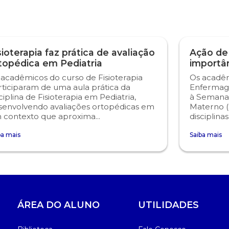
sioterapia faz prática de avaliação
Ação de
topédica em Pediatria
importâ
 acadêmicos do curso de Fisioterapia
Os acadêm
rticiparam de uma aula prática da
Enfermag
ciplina de Fisioterapia em Pediatria,
à Semana
senvolvendo avaliações ortopédicas em
Materno (
 contexto que aproxima...
disciplina
ba mais
Saiba mais
ÁREA DO ALUNO
UTILIDADES