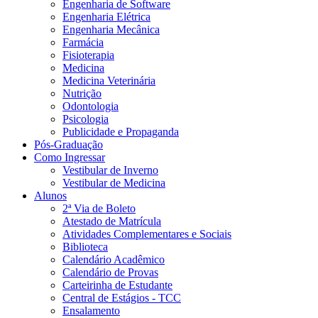
Engenharia de Software
Engenharia Elétrica
Engenharia Mecânica
Farmácia
Fisioterapia
Medicina
Medicina Veterinária
Nutrição
Odontologia
Psicologia
Publicidade e Propaganda
Pós-Graduação
Como Ingressar
Vestibular de Inverno
Vestibular de Medicina
Alunos
2ª Via de Boleto
Atestado de Matrícula
Atividades Complementares e Sociais
Biblioteca
Calendário Acadêmico
Calendário de Provas
Carteirinha de Estudante
Central de Estágios - TCC
Ensalamento