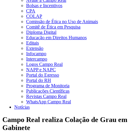
Avalie a Campo Real
Bolsas e Incentivos
CPA
COLAP
Comissão de Ética no Uso de Animais
Comitê de Ética em Pesquisa
Diploma Digital
Educação em Direitos Humanos
Editais
Extensão
Infocampo
Intercampo
Logos Campo Real
NAPP e NAPC
Portal do Egresso
Portal do RH
Programa de Monitoria
Publicações Científicas
Revistas Campo Real
WhatsApp Campo Real
Notícias
Campo Real realiza Colação de Grau em
Gabinete