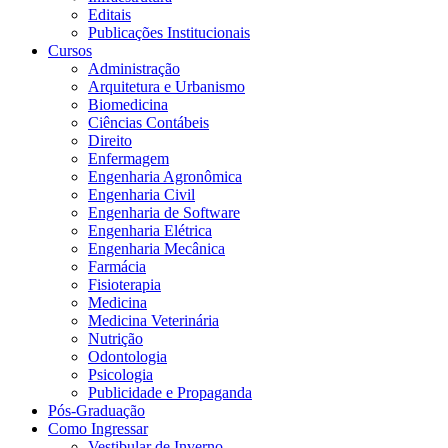
Editais
Publicações Institucionais
Cursos
Administração
Arquitetura e Urbanismo
Biomedicina
Ciências Contábeis
Direito
Enfermagem
Engenharia Agronômica
Engenharia Civil
Engenharia de Software
Engenharia Elétrica
Engenharia Mecânica
Farmácia
Fisioterapia
Medicina
Medicina Veterinária
Nutrição
Odontologia
Psicologia
Publicidade e Propaganda
Pós-Graduação
Como Ingressar
Vestibular de Inverno