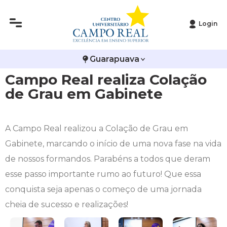
Login
Histórico
Administração
Vestibular de Inverno
2ª Via de Boleto
Avalie a Campo Real
Guarapuava
Reitoria
Arquitetura e Urbanismo
Vestibular de Medicina
Atestado de Matrícula
Bolsas e Incentivos
Campo Real realiza Colação
Infraestrutura
Biomedicina
Atividades Complementares e Sociais
CPA
de Grau em Gabinete
Editais
Ciências Contábeis
Biblioteca
COLAP
A Campo Real realizou a Colação de Grau em
Publicações Institucionais
Direito
Calendário Acadêmico
Comissão de Ética no Uso de Animais
Gabinete, marcando o início de uma nova fase na vida
de nossos formandos. Parabéns a todos que deram
Enfermagem
Calendário de Provas
Comitê de Ética em Pesquisa
esse passo importante rumo ao futuro! Que essa
conquista seja apenas o começo de uma jornada
Engenharia Agronômica
Carteirinha de Estudante
Diploma Digital
cheia de sucesso e realizações!
Engenharia Civil
Central de Estágios - TCC
Educação em Direitos Humanos