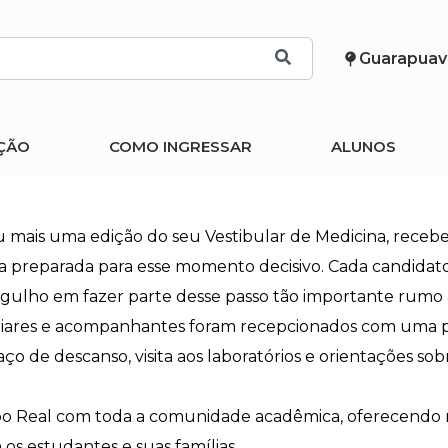
Guarapuav
ÇÃO
COMO INGRESSAR
ALUNOS
 mais uma edição do seu Vestibular de Medicina, recebe
 preparada para esse momento decisivo. Cada candidato
orgulho em fazer parte desse passo tão importante rumo
amiliares e acompanhantes foram recepcionados com uma
de descanso, visita aos laboratórios e orientações sobre
po Real com toda a comunidade acadêmica, oferecendo n
s estudantes e suas famílias.