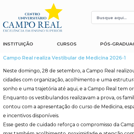
Histórico
Administração
Vestibular de Inverno
2ª Via de Boleto
Avalie a Campo Real
Reitoria
Arquitetura e Urbanismo
Vestibular de Medicina
Atestado de Matrícula
Bolsas e Incentivos
INSTITUIÇÃO
CURSOS
PÓS-GRADUA
Infraestrutura
Biomedicina
Atividades Complementares e Sociais
CPA
Campo Real realiza Vestibular de Medicina 2026-1
Editais
Ciências Contábeis
Biblioteca
COLAP
Neste domingo, 28 de setembro, a Campo Real realizou
cidades com organização, acolhimento e uma estrutura
Publicações Institucionais
Direito
Calendário Acadêmico
Comissão de Ética no Uso de Animais
sonho e uma trajetória até aqui, e a Campo Real tem 
Enquanto os vestibulandos realizavam a prova, os f
Enfermagem
Calendário de Provas
Comitê de Ética em Pesquisa
contou com a apresentação do curso de Medicina, espaço 
Engenharia Agronômica
Carteirinha de Estudante
Diploma Digital
e incentivos disponíveis.
Esse gesto de cuidado reforça o compromisso da Cam
Engenharia Civil
Central de Estágios - TCC
Educação em Direitos Humanos
mas também acolhimento, proximidade e atenção com o