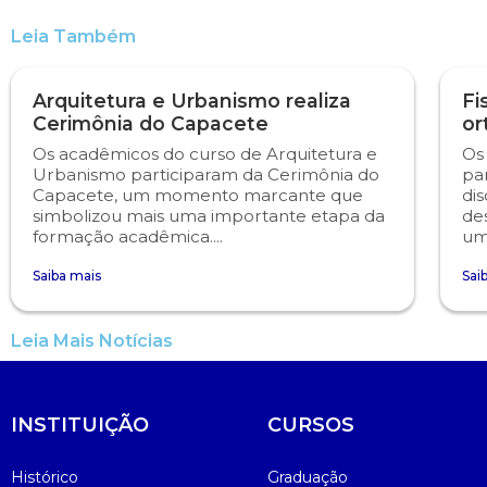
Leia Também
Psicologia
Segunda Chamada
Publicações Científicas
Arquitetura e Urbanismo realiza
Fi
Publicidade e Propaganda
Seguro Escolar
Revistas Campo Real
Cerimônia do Capacete
or
Os acadêmicos do curso de Arquitetura e
Os
Sapien
WhatsApp Campo Real
Urbanismo participaram da Cerimônia do
pa
Capacete, um momento marcante que
dis
simbolizou mais uma importante etapa da
de
Simulado Preparatório
formação acadêmica....
um
Saiba mais
Sai
Leia Mais Notícias
INSTITUIÇÃO
CURSOS
Histórico
Graduação