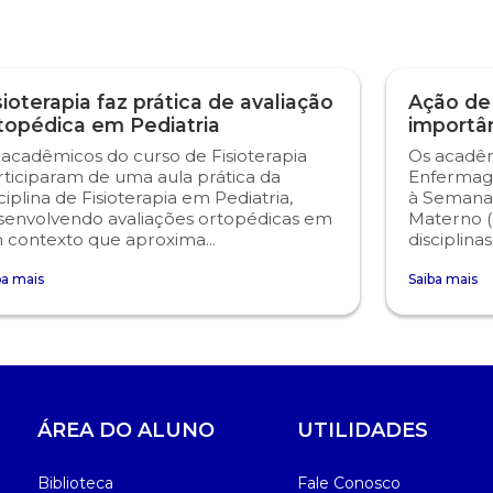
sioterapia faz prática de avaliação
Ação de
topédica em Pediatria
importâ
 acadêmicos do curso de Fisioterapia
Os acadêm
rticiparam de uma aula prática da
Enfermag
ciplina de Fisioterapia em Pediatria,
à Semana
senvolvendo avaliações ortopédicas em
Materno (
 contexto que aproxima...
disciplina
ba mais
Saiba mais
ÁREA DO ALUNO
UTILIDADES
Biblioteca
Fale Conosco