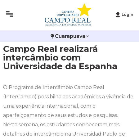
Login
Histórico
Administração
Vestibular de Inverno
2ª Via de Boleto
Avalie a Campo Real
Guarapuava
Reitoria
Arquitetura e Urbanismo
Vestibular de Medicina
Atestado de Matrícula
Bolsas e Incentivos
Campo Real realizará
Infraestrutura
Biomedicina
Atividades Complementares e Sociais
CPA
intercâmbio com
Universidade da Espanha
Editais
Ciências Contábeis
Biblioteca
COLAP
Publicações Institucionais
Direito
Calendário Acadêmico
Comissão de Ética no Uso de Animais
O Programa de Intercâmbio Campo Real
(InterCampo) possibilita aos acadêmicos a vivência de
Enfermagem
Calendário de Provas
Comitê de Ética em Pesquisa
uma experiência internacional, com o
aperfeiçoamento de seus estudos e pesquisas.
Engenharia Agronômica
Carteirinha de Estudante
Diploma Digital
Nesta semana, os estudantes conheceram mais
detalhes do intercâmbio na Universidad Pablo de
Engenharia Civil
Central de Estágios - TCC
Educação em Direitos Humanos