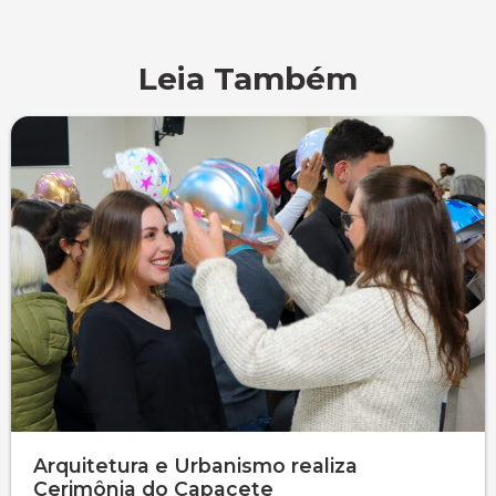
Psicologia
Segunda Chamada
Publicações Científicas
Leia Também
Publicidade e Propaganda
Seguro Escolar
Revistas Campo Real
Sapien
WhatsApp Campo Real
Simulado Preparatório
Arquitetura e Urbanismo realiza
Cerimônia do Capacete