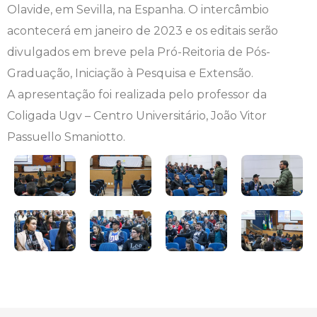
Olavide, em Sevilla, na Espanha. O intercâmbio
Engenharia de Software
Ensalamento
Editais
acontecerá em janeiro de 2023 e os editais serão
divulgados em breve pela Pró-Reitoria de Pós-
Engenharia Elétrica
Horário de Aulas
Extensão
Graduação, Iniciação à Pesquisa e Extensão.
A apresentação foi realizada pelo professor da
Engenharia Mecânica
Manual do Acadêmico
Infocampo
Coligada Ugv – Centro Universitário, João Vitor
Farmácia
Manual de Formatura
Intercampo
Passuello Smaniotto.
Fisioterapia
Manual de Trabalhos Acadêmicos
Logos Campo Real
Medicina
Minha Biblioteca
NAPP e NAPC
Medicina Veterinária
Núcleo de Apoio Psicopedagógico
Portal do Egresso
Nutrição
Ouvidoria
Portal do RH
Odontologia
Plano de Ensino
Programa de Monitoria