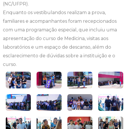
(NC/UFPR).
Engenharia de Software
Ensalamento
Editais
Enquanto os vestibulandos realizam a prova,
familiares e acompanhantes foram recepcionados
Engenharia Elétrica
Horário de Aulas
Extensão
com uma programação especial, que incluiu uma
apresentação do curso de Medicina, visitas aos
Engenharia Mecânica
Manual do Acadêmico
Infocampo
laboratórios e um espaço de descanso, além do
Farmácia
Manual de Formatura
Intercampo
esclarecimento de dúvidas sobre a instituição e o
curso.
Fisioterapia
Manual de Trabalhos Acadêmicos
Logos Campo Real
Medicina
Minha Biblioteca
NAPP e NAPC
Medicina Veterinária
Núcleo de Apoio Psicopedagógico
Portal do Egresso
Nutrição
Ouvidoria
Portal do RH
Odontologia
Plano de Ensino
Programa de Monitoria