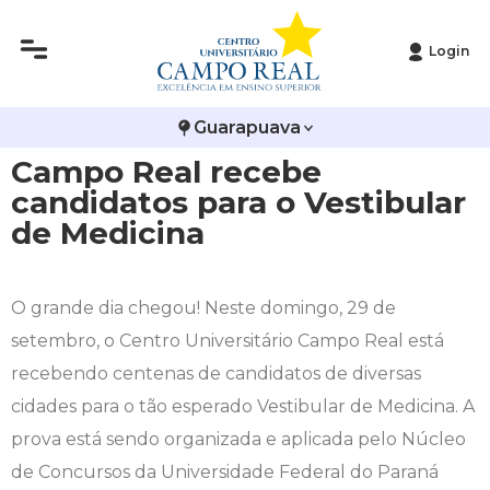
Login
Histórico
Administração
Vestibular de Inverno
2ª Via de Boleto
Avalie a Campo Real
Guarapuava
Reitoria
Arquitetura e Urbanismo
Vestibular de Medicina
Atestado de Matrícula
Bolsas e Incentivos
Campo Real recebe
Infraestrutura
Biomedicina
Atividades Complementares e Sociais
CPA
candidatos para o Vestibular
de Medicina
Editais
Ciências Contábeis
Biblioteca
COLAP
Publicações Institucionais
Direito
Calendário Acadêmico
Comissão de Ética no Uso de Animais
O grande dia chegou! Neste domingo, 29 de
setembro, o Centro Universitário Campo Real está
Enfermagem
Calendário de Provas
Comitê de Ética em Pesquisa
recebendo centenas de candidatos de diversas
cidades para o tão esperado Vestibular de Medicina. A
Engenharia Agronômica
Carteirinha de Estudante
Diploma Digital
prova está sendo organizada e aplicada pelo Núcleo
de Concursos da Universidade Federal do Paraná
Engenharia Civil
Central de Estágios - TCC
Educação em Direitos Humanos