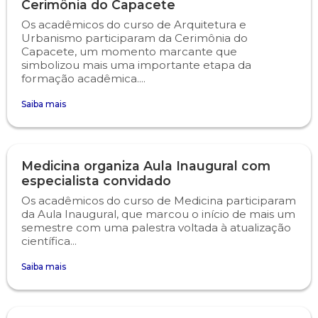
Cerimônia do Capacete
Os acadêmicos do curso de Arquitetura e
Psicologia
Segunda Chamada
Publicações Científicas
Urbanismo participaram da Cerimônia do
Capacete, um momento marcante que
simbolizou mais uma importante etapa da
Publicidade e Propaganda
Seguro Escolar
Revistas Campo Real
formação acadêmica....
Sapien
WhatsApp Campo Real
Saiba mais
Simulado Preparatório
Medicina organiza Aula Inaugural com
especialista convidado
Os acadêmicos do curso de Medicina participaram
da Aula Inaugural, que marcou o início de mais um
semestre com uma palestra voltada à atualização
científica...
Saiba mais