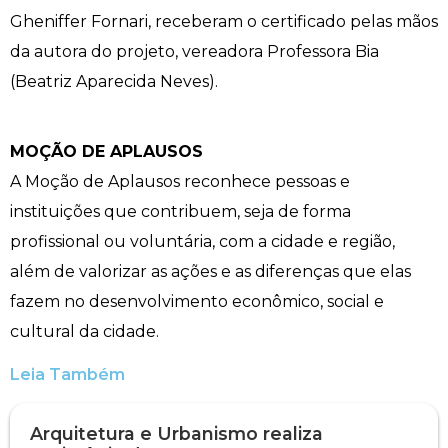
Gheniffer Fornari, receberam o certificado pelas mãos
Engenharia de Software
Ensalamento
Editais
da autora do projeto, vereadora Professora Bia
(Beatriz Aparecida Neves).
Engenharia Elétrica
Horário de Aulas
Extensão
Engenharia Mecânica
Manual do Acadêmico
Infocampo
MOÇÃO DE APLAUSOS
A Moção de Aplausos reconhece pessoas e
Farmácia
Manual de Formatura
Intercampo
instituições que contribuem, seja de forma
Fisioterapia
Manual de Trabalhos Acadêmicos
Logos Campo Real
profissional ou voluntária, com a cidade e região,
além de valorizar as ações e as diferenças que elas
Medicina
Minha Biblioteca
NAPP e NAPC
fazem no desenvolvimento econômico, social e
cultural da cidade.
Medicina Veterinária
Núcleo de Apoio Psicopedagógico
Portal do Egresso
Leia Também
Nutrição
Ouvidoria
Portal do RH
Arquitetura e Urbanismo realiza
Odontologia
Plano de Ensino
Programa de Monitoria