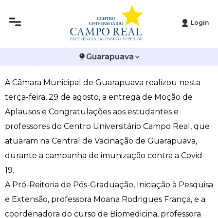
Login
Histórico
Administração
Vestibular de Inverno
2ª Via de Boleto
Avalie a Campo Real
Moção de Aplausos pelo trabalho na Central de
Guarapuava
Reitoria
Arquitetura e Urbanismo
Vestibular de Medicina
Atestado de Matrícula
Bolsas e Incentivos
Vacinação
A Câmara Municipal de Guarapuava realizou nesta
Infraestrutura
Biomedicina
Atividades Complementares e Sociais
CPA
terça-feira, 29 de agosto, a entrega de Moção de
Editais
Ciências Contábeis
Biblioteca
COLAP
Aplausos e Congratulações aos estudantes e
professores do Centro Universitário Campo Real, que
Publicações Institucionais
Direito
Calendário Acadêmico
Comissão de Ética no Uso de Animais
atuaram na Central de Vacinação de Guarapuava,
durante a campanha de imunização contra a Covid-
Enfermagem
Calendário de Provas
Comitê de Ética em Pesquisa
19.
A Pró-Reitoria de Pós-Graduação, Iniciação à Pesquisa
Engenharia Agronômica
Carteirinha de Estudante
Diploma Digital
e Extensão, professora Moana Rodrigues França, e a
Engenharia Civil
Central de Estágios - TCC
Educação em Direitos Humanos
coordenadora do curso de Biomedicina, professora