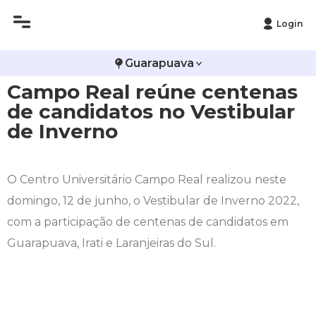
Login
Histórico
Administração
Vestibular de Inverno
2ª Via de Boleto
Avalie a Campo Real
Guarapuava
Campo Real reúne centenas
Reitoria
Arquitetura e Urbanismo
Vestibular de Medicina
Atestado de Matrícula
Bolsas e Incentivos
de candidatos no Vestibular
Infraestrutura
Biomedicina
Atividades Complementares e Sociais
CPA
de Inverno
Editais
Ciências Contábeis
Biblioteca
COLAP
O Centro Universitário Campo Real realizou neste
Publicações Institucionais
Direito
Calendário Acadêmico
Comissão de Ética no Uso de Animais
domingo, 12 de junho, o Vestibular de Inverno 2022,
com a participação de centenas de candidatos em
Enfermagem
Calendário de Provas
Comitê de Ética em Pesquisa
Guarapuava, Irati e Laranjeiras do Sul.
Engenharia Agronômica
Carteirinha de Estudante
Diploma Digital
Engenharia Civil
Central de Estágios - TCC
Educação em Direitos Humanos