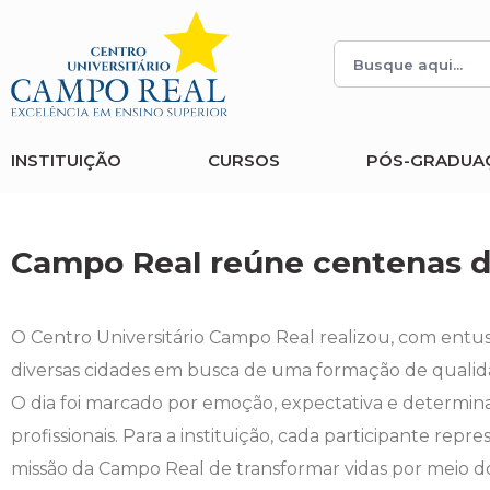
Histórico
Administração
Vestibular de Inverno
2ª Via de Boleto
Avalie a Campo Real
Reitoria
Arquitetura e Urbanismo
Vestibular de Medicina
Atestado de Matrícula
Bolsas e Incentivos
INSTITUIÇÃO
CURSOS
PÓS-GRADUA
Infraestrutura
Biomedicina
Atividades Complementares e Sociais
CPA
Editais
Ciências Contábeis
Biblioteca
COLAP
Campo Real reúne centenas de
Publicações Institucionais
Direito
Calendário Acadêmico
Comissão de Ética no Uso de Animais
O Centro Universitário Campo Real realizou, com entu
Enfermagem
Calendário de Provas
Comitê de Ética em Pesquisa
diversas cidades em busca de uma formação de qualid
O dia foi marcado por emoção, expectativa e determina
Engenharia Agronômica
Carteirinha de Estudante
Diploma Digital
profissionais. Para a instituição, cada participante re
missão da Campo Real de transformar vidas por meio 
Engenharia Civil
Central de Estágios - TCC
Educação em Direitos Humanos