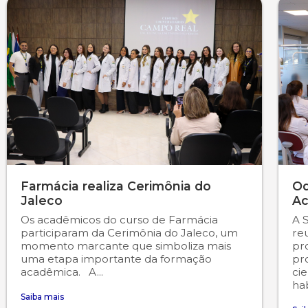
Farmácia realiza Cerimônia do
Od
Jaleco
Ac
Os acadêmicos do curso de Farmácia
A 
participaram da Cerimônia do Jaleco, um
re
momento marcante que simboliza mais
pr
uma etapa importante da formação
pr
acadêmica. A...
cie
hab
Saiba mais