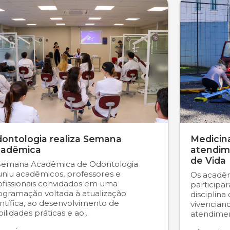
ontologia realiza Semana
Medicina
adêmica
atendim
de Vida
Semana Acadêmica de Odontologia
uniu acadêmicos, professores e
Os acadêm
ofissionais convidados em uma
participa
ogramação voltada à atualização
disciplina
ntífica, ao desenvolvimento de
vivencian
ilidades práticas e ao...
atendiment