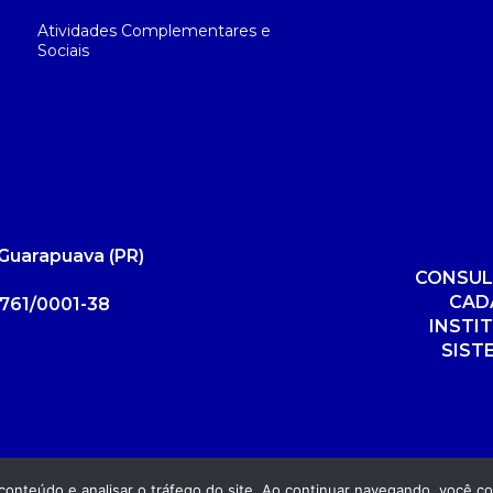
Atividades Complementares e
Sociais
Guarapuava (PR)
CONSUL
CAD
761/0001-38
INSTI
SIST
r conteúdo e analisar o tráfego do site. Ao continuar navegando, você 